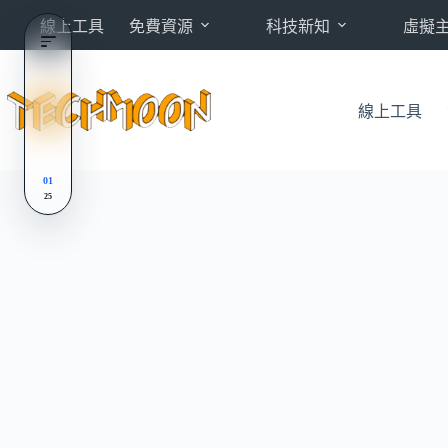
跳
線上工具
免費資源
科技新知
虛擬
至
主
要
內
線上工具
容
01
25