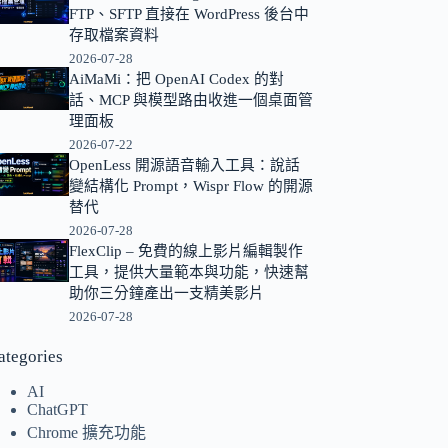
FTP、SFTP 直接在 WordPress 後台中
的
存取檔案資料
結
2026-07-28
果
AiMaMi：把 OpenAI Codex 的對
話、MCP 與模型路由收進一個桌面管
理面板
2026-07-22
OpenLess 開源語音輸入工具：說話
變結構化 Prompt，Wispr Flow 的開源
替代
2026-07-28
FlexClip – 免費的線上影片編輯製作
工具，提供大量範本與功能，快速幫
助你三分鐘產出一支精美影片
2026-07-28
ategories
AI
ChatGPT
Chrome 擴充功能