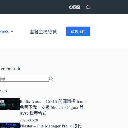
ress
聯絡我們
虛擬主機總覽
ive Search
找
osts
不
到
Radix Icons – 15×15 開源圖標 Icons
符
免費下載，支援 Sketch、Figma 與
合
SVG 檔案格式
條
2026-07-28
Filester – File Manager Pro ，取代
件