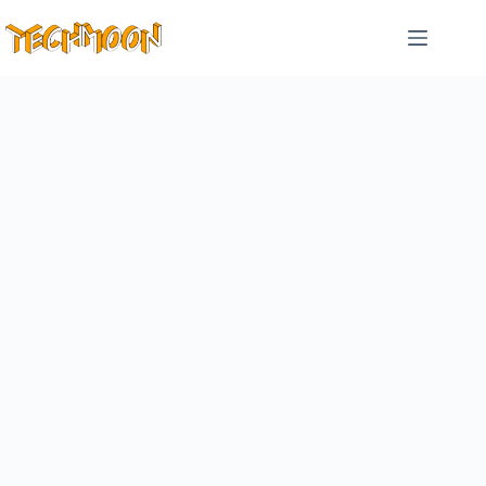
跳
至
主
要
內
容