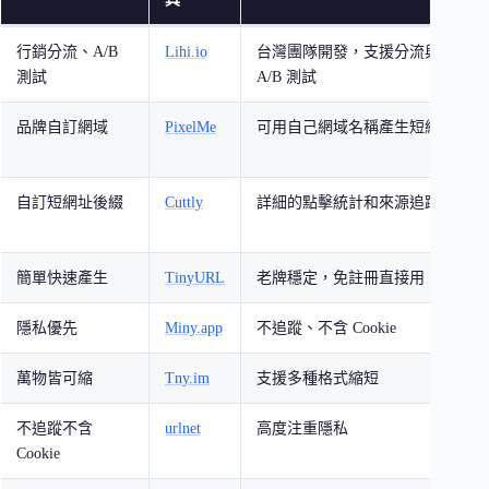
行銷分流、A/B
Lihi.io
台灣團隊開發，支援分流與
測試
A/B 測試
品牌自訂網域
PixelMe
可用自己網域名稱產生短網址
自訂短網址後綴
Cuttly
詳細的點擊統計和來源追蹤
簡單快速產生
TinyURL
老牌穩定，免註冊直接用
隱私優先
Miny.app
不追蹤、不含 Cookie
萬物皆可縮
Tny.im
支援多種格式縮短
不追蹤不含
urlnet
高度注重隱私
Cookie