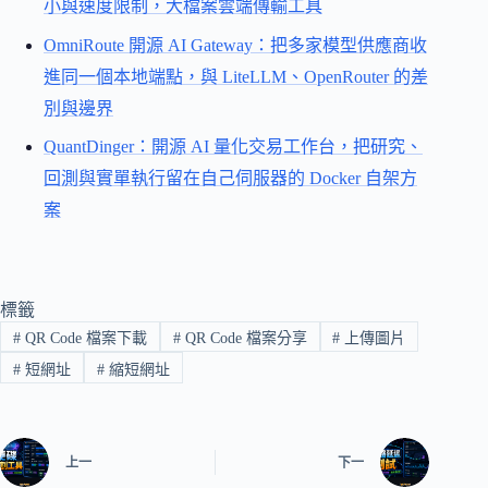
小與速度限制，大檔案雲端傳輸工具
OmniRoute 開源 AI Gateway：把多家模型供應商收
進同一個本地端點，與 LiteLLM、OpenRouter 的差
別與邊界
QuantDinger：開源 AI 量化交易工作台，把研究、
回測與實單執行留在自己伺服器的 Docker 自架方
案
標籤
#
QR Code 檔案下載
#
QR Code 檔案分享
#
上傳圖片
#
短網址
#
縮短網址
上一
下一