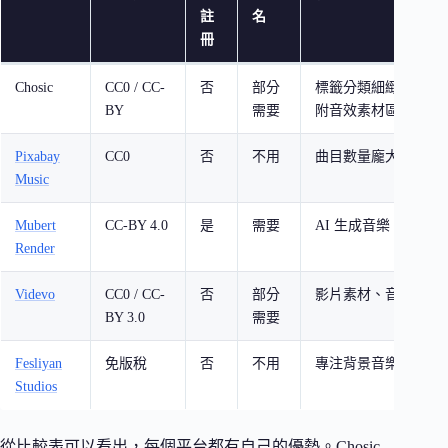
註
名
冊
Chosic
CC0 / CC-
否
部分
標籤分類細緻，介面
BY
需要
附音效素材區
Pixabay
CC0
否
不用
曲目數量龐大，全站 C
Music
Mubert
CC-BY 4.0
是
需要
AI 生成音樂，客製
Render
Videvo
CC0 / CC-
否
部分
影片素材、音樂、音
BY 3.0
需要
Fesliyan
免版稅
否
不用
專注背景音樂，品質
Studios
從比較表可以看出，每個平台都有自己的優勢。Chosic