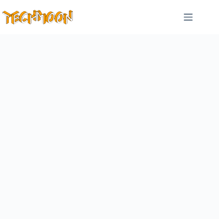
跳
至
主
要
內
容