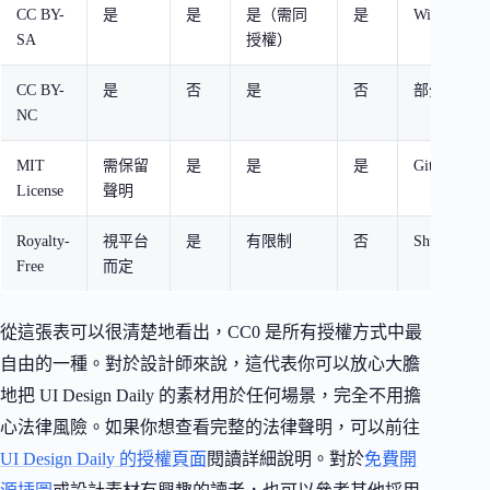
CC BY-
是
是
是（需同
是
Wikipedia
SA
授權）
CC BY-
是
否
是
否
部分 Flick
NC
MIT
需保留
是
是
是
GitHub 
License
聲明
Royalty-
視平台
是
有限制
否
Shutterstock
Free
而定
從這張表可以很清楚地看出，CC0 是所有授權方式中最
自由的一種。對於設計師來說，這代表你可以放心大膽
地把 UI Design Daily 的素材用於任何場景，完全不用擔
心法律風險。如果你想查看完整的法律聲明，可以前往
UI Design Daily 的授權頁面
閱讀詳細說明。對於
免費開