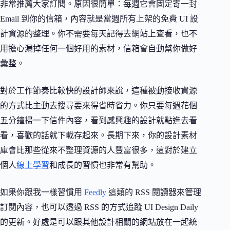
非常推薦大家訂閱。原因很簡單：每週它會固定寄一封
Email 到你的信箱，內容就是當週所有上架的免費 UI 設
計資源的整理。你不需要每天記得去網站上查看，也不
用擔心漏掉任何一個好用的素材，信箱會自動幫你做好
彙整。
對於工作節奏比較快的設計師來說，這種被動接收資源
的方式比主動去搜尋要來得省時省力。你只要每週花個
五分鐘掃一下信件內容，看到感興趣的設計就點進去看
看，喜歡的話就下載存起來。長期下來，你的設計素材
庫會比那些從來不整理資源的人豐富很多，這對於建立
個人
線上學習
和成長的習慣也非常有幫助。
如果你跟我一樣習慣用
Feedly
這類的 RSS 閱讀器來管理
訂閱內容，也可以透過 RSS 的方式追蹤 UI Design Daily
的更新。好處是可以跟其他設計相關的網站放在一起統