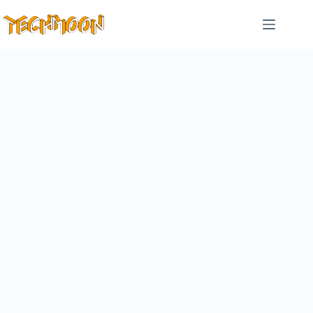
跳
至
主
要
內
容