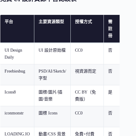
平台
主要資源類型
授權方式
需
特色
註
冊
UI Design
UI 設計原始檔
CC0
否
每日
Daily
調色
Freebiesbug
PSD/AI/Sketch/
視資源而定
否
資源
字型
Icons8
圖標/圖片/插
CC BY（免
是
資源
圖/音樂
費版）
iconmonstr
圖標 Icons
CC0
否
Iconi
援
LOADING.IO
動畫/CSS 背景
免費+付費
否
動態