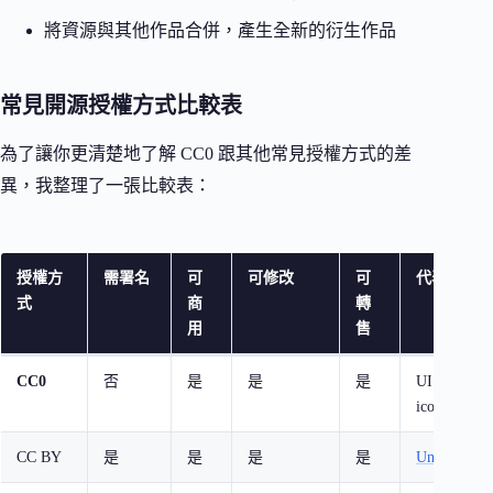
將資源與其他作品合併，產生全新的衍生作品
常見開源授權方式比較表
為了讓你更清楚地了解 CC0 跟其他常見授權方式的差
異，我整理了一張比較表：
授權方
需署名
可
可修改
可
代表性平台
式
商
轉
用
售
CC0
否
是
是
是
UI Design 
iconmonstr
CC BY
是
是
是
是
Unsplas