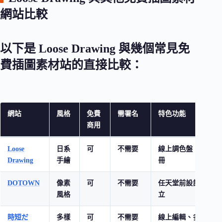
網站比較
以下是 Loose Drawing 與幾個常見免
費插圖素材站的直接比較：
網站
風格
免費
需署名
特色功能
商用
Loose
日系
可
不需要
線上調色盤、免註
Drawing
手繪
冊
DOTOWN
像素
可
不需要
任天堂前設計師創
風格
立
時短だ
多樣
可
不需要
線上編輯、多格式