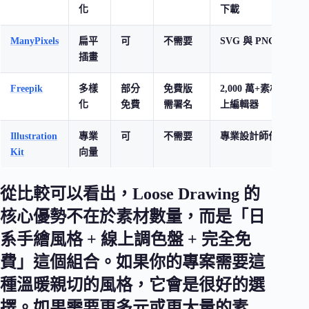
化
下載
ManyPixels
扁平
可
不需要
SVG 與 PNG 格式
插畫
Freepik
多樣
部分
免費版
2,000 萬+素材、線
化
免費
需署名
上編輯器
Illustration
專業
可
不需要
專業設計師作品
Kit
向量
從比較可以看出，Loose Drawing 的
核心優勢不在於素材數量，而是「日
系手繪風格 + 線上調色盤 + 完全免
費」這個組合。如果你的專案需要這
種溫暖親切的風格，它會是很好的選
擇。如果需要更多元或更大量的素