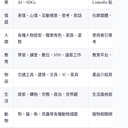
業
AI、SDGs
LinkedIn 貼文
情
表情、心情、互動場景、思考、對話
社群媒體、部落格
感
人
各種人物造型、職業角色、家族、姿
使用者引導頁面、
類
勢
考
教
學習、課堂、數位、SNS、遠距工作
教育平台、線上課
育
物
交通工具、建築、文具、3C、家具
產品介紹頁面、電
品
生
居家、購物、宗教、政治、世界觀
生活風格部落格、Ap
活
動
狗、貓、魚、昆蟲等各種動物插圖
寵物相關網站、兒
物