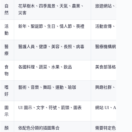
自
花草樹木、四季風景、天氣、農業、
旅遊網站、環保主
然
災害
活
新年、聖誕節、生日、情人節、喪禮
活動宣傳、節日行
動
醫
醫護人員、健康、美容、長照、病毒
醫療機構網站、健
療
食
各國料理、蔬菜、水果、飲品
美食部落格、餐廳
物
嗜
藝術、音樂、舞蹈、運動、瑜珈
興趣社群、內容創
好
圖
UI 圖示、文字、符號、箭頭、圖表
網站 UI、App 介面
示
顏
依配色分類的插圖集合
需要特定色系的設