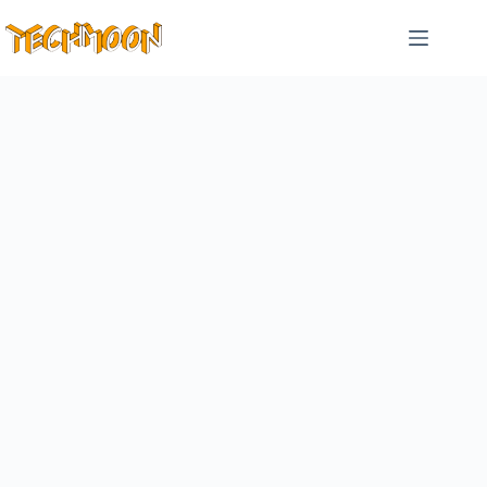
跳
至
主
要
內
容