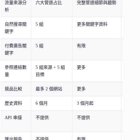
流量來源分
六大管道占比
完整管道細節與趨勢
完整管
析
趨勢
自然搜尋關
5 組
更多關鍵字資料
完整關
鍵字
付費廣告關
5 組
有限
完整廣
鍵字
清單
參照連結數
5 組來源 + 5 組
更多
完整參
量
目標
單
競品比較
最多 2 個網站
更多
最多 5
歷史資料
6 個月
3 個月起
3 至 6
API 串接
不提供
不提供
提供（
起）
匯出報告
不提供
有限
PDF /