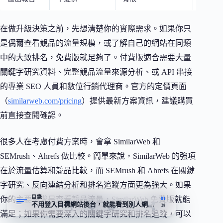
在做升級決策之前，先想清楚你的實際需求。如果你只
是偶爾查看競品的流量規模，或了解自己的網站在同類
中的大致排名，免費版就足夠了。付費版適合需要大量
關鍵字研究資料、完整競品流量來源分析、或 API 串接
的專業 SEO 人員和數位行銷代理商。官方的定價頁面
（
similarweb.com/pricing
）提供最新方案資訊，建議購買
前直接查閱確認。
很多人在考慮付費方案時，會拿 SimilarWeb 和
SEMrush、Ahrefs 做比較。簡單來說，SimilarWeb 的強項
在於流量估算和競品比較，而 SEMrush 和 Ahrefs 在關鍵
字研究、反向連結分析和排名追蹤方面更為強大。如果
目錄
你的主要需求是查看競品流量，SimilarWeb 免費版就能
01
不用登入目標網站後台，就能看到別人網站流量估算的平台
28
滿足；如果你需要深入的關鍵字研究和排名追蹤，可以