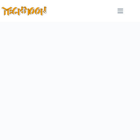
跳
至
主
要
內
容