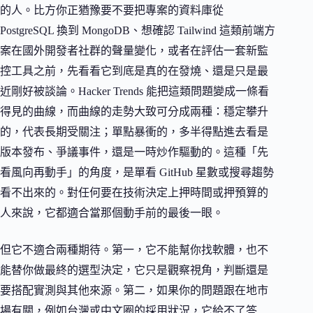
的人。比方你正猶豫要不要把專案的資料庫從
PostgreSQL 換到 MongoDB、想確認 Tailwind 這類前端方
案在國外開發者社群的聲量變化，或者在評估一套新監
控工具之前，先看看它到底是真的在發燒、還是只是最
近剛好被談論。Hacker Trends 能把這類問題變成一條看
得見的曲線，而曲線的走勢大致可分成兩種：穩定攀升
的，代表長期受關注；單點暴衝的，多半得點進去看是
版本發布、爭議事件，還是一時炒作驅動的。這種「先
看風向再動手」的角度，是單看 GitHub 星數或搜尋趨勢
看不出來的。對任何要在技術決定上押時間或押預算的
人來說，它都適合當那個動手前的最後一眼。
但它不適合兩種期待。第一，它不能幫你找軟體，也不
能替你做最終的選型決定，它只是觀察視角，判斷還是
要搭配實測與其他來源。第二，如果你的問題跟在地市
場有關，例如台灣或中文圈的採用狀況，它給不了答