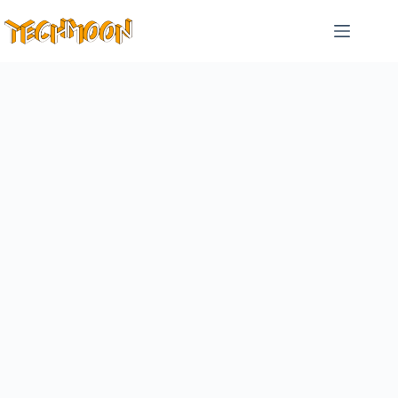
跳
至
主
要
內
容