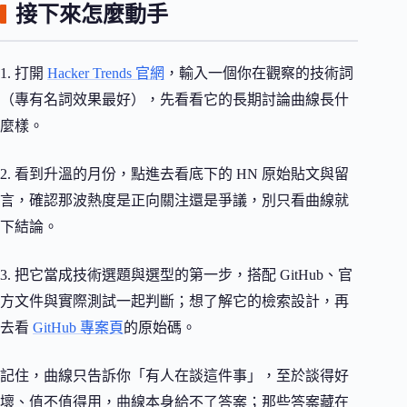
接下來怎麼動手
1. 打開
Hacker Trends 官網
，輸入一個你在觀察的技術詞
（專有名詞效果最好），先看看它的長期討論曲線長什
麼樣。
2. 看到升溫的月份，點進去看底下的 HN 原始貼文與留
言，確認那波熱度是正向關注還是爭議，別只看曲線就
下結論。
3. 把它當成技術選題與選型的第一步，搭配 GitHub、官
方文件與實際測試一起判斷；想了解它的檢索設計，再
去看
GitHub 專案頁
的原始碼。
記住，曲線只告訴你「有人在談這件事」，至於談得好
壞、值不值得用，曲線本身給不了答案；那些答案藏在