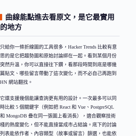
曲線能點進去看原文，是它最實用
的地方
只給你一條折線圖的工具很多，Hacker Trends 比較有意
思的是它把趨勢圖和原始討論綁在一起。看到某個月份
突然升溫，你可以直接往下鑽，看那段時間到底是哪幾
篇貼文、哪些留言帶動了這次變化，而不必自己再跑到
HN 網站翻找。
它還支援幾個能讓查詢更有用的設計。一次最多可以同
時比較 5 個關鍵字（例如把 React 和 Vue、PostgreSQL
和 MongoDB 疊在同一張圖上看消長），適合觀察技術
棧的熱度變化，但不能直接當成市占結論。底下的討論
列表能依作者、內容類型（故事或留言）篩選，也能依