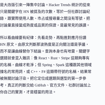
是大改版引來一陣集中討論。Hacker Trends 統計的從來
只是關鍵字在 HN 被提及的次數，等於一份社群討論紀
錄，跟實際使用人數、市占或搜尋量之間沒有等號，把
討論量直接當成熟度或品質的保證，是最常見的誤讀。
所以看曲線要有紀律：先看走勢，再點進對應月份讀
HN 原文，由原文判斷那波熱度是正向關注還是爭議，
而不是讓曲線替你下結論。查詢本身也有地雷，關鍵字
選錯就會混入雜訊：像 React、Rust、Stripe 這類夠專有
的名稱，曲線才乾淨；但 Spring、Spark 這種跟其他領域
撞名的常用詞，或 C++、F# 這類帶符號的名稱，結果常
被無關討論汙染。把它定位成選題與選型的第一步參
考，真正的判斷交給 GitHub、官方文件、社群討論加上
你自己的實測，才是穩當的用法。