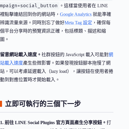
mpaign=social_button
。這樣當使用者在 LINE
裡點擊連結回到你的網站時，
Google Analytics
就能準確
辨識流量來源。同時別忘了做好
Meta Tag 設定
，確保每
個平台分享時的預覽資訊正確，包括標題、描述和縮
圖。
留意網站載入速度。
社群按鈕的 JavaScript 載入可能對
網
站載入速度
產生些微影響。如果發現按鈕腳本拖慢了網
站，可以考慮延遲載入（lazy load），讓按鈕在使用者捲
動到對應位置時才開始載入。
立即可執行的三個下一步
1. 前往 LINE Social Plugins 官方頁面產生分享按鈕。
打