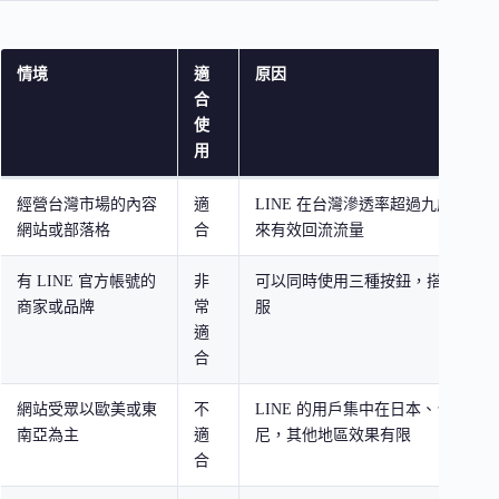
情境
適
原因
合
使
用
經營台灣市場的內容
適
LINE 在台灣滲透率超過九成，分
網站或部落格
合
來有效回流流量
有 LINE 官方帳號的
非
可以同時使用三種按鈕，搭配好友
商家或品牌
常
服
適
合
網站受眾以歐美或東
不
LINE 的用戶集中在日本、台灣、
南亞為主
適
尼，其他地區效果有限
合