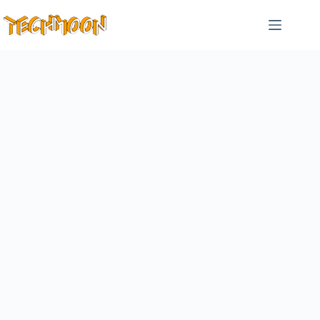
跳
至
主
要
內
容