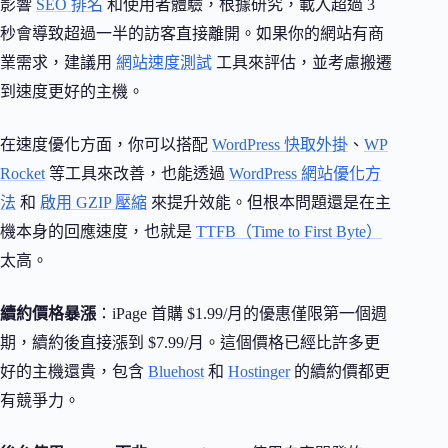
影響
SEO 排名
和使用者體驗，根據研究，載入超過 3
秒會導致超過一半的訪客直接離開。如果你的網站有商
業需求，建議用
網站速度測試
工具來評估，並考慮搬遷
到速度更好的主機。
在速度優化方面，你可以搭配
WordPress 快取外掛
、
WP
Rocket
等工具來改善，也能透過
WordPress 網站優化方
法
和
啟用 GZIP 壓縮
來提升效能。但根本問題還是在主
機本身的回應速度，也就是
TTFB（Time to First Byte）
太高。
續約價格暴漲
：iPage 首購 $1.99/月的優惠僅限第一個週
期，續約後直接漲到 $7.99/月。這個價格已經比許多更
好的主機還貴，包含
Bluehost
和
Hostinger
的續約價都更
有競爭力。