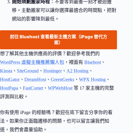
開始規劃搬家時程
：不要等到最後一刻才被迫遷
移。主動搬家可以讓你選擇最適合的時間點，把對
網站的影響降到最低。
前往 Bluehost 查看最新主機方案（iPage 替代方
案）
想了解其他主機供應商的評價？歡迎參考我們的
WordPress 虛擬主機推薦懶人包
，裡面有
Bluehost
、
Kinsta
、
SiteGround
、
Hostinger
、
A2 Hosting
、
HostGator
、
DreamHost
、
GreenGeeks
、
WPX Hosting
、
HostPapa
、
FastComet
、
WPWebHost
等 17 家主機的完整
評測與比較。
你有使用 iPage 的經驗嗎？歡迎在底下留言分享你的看
法。如果你正面臨遷移的問題，也可以留言讓我們知
道，我們會盡量協助。