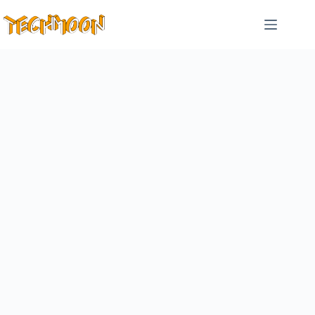
跳
至
主
要
內
容