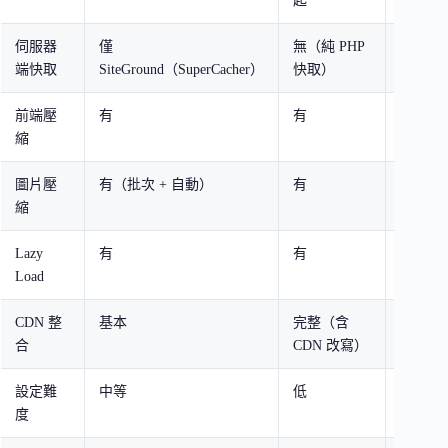
起
伺服器
僅
無（純 PHP
僅 Lite
端快取
SiteGround（SuperCacher）
快取）
服器
前端壓
有
有
有
縮
圖片壓
有（批次 + 自動）
有
有（含 W
縮
換）
Lazy
有
有
有
Load
CDN 整
基本
完整（含
完整
合
CDN 改寫）
設定難
中等
低
偏高
度