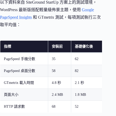
以下資料來自 SiteGround StartUp 方案上的測試環境，
WordPress 最新版搭配輕量級佈景主題，使用
Google
PageSpeed Insights
和 GTmetrix 測試，每項測試執行三次
取平均值：
指標
安裝前
基礎優化後
全部
PageSpeed 手機分數
35
62
78
PageSpeed 桌面分數
58
82
91
GTmetrix 載入時間
4.8 秒
2.1 秒
1.3 秒
頁面大小
2.4 MB
1.8 MB
1.1 M
HTTP 請求數
68
52
34