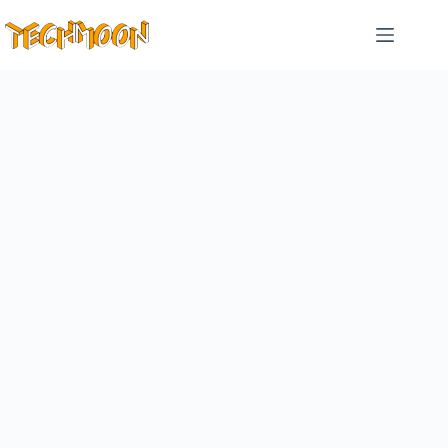
跳
至
主
要
內
容