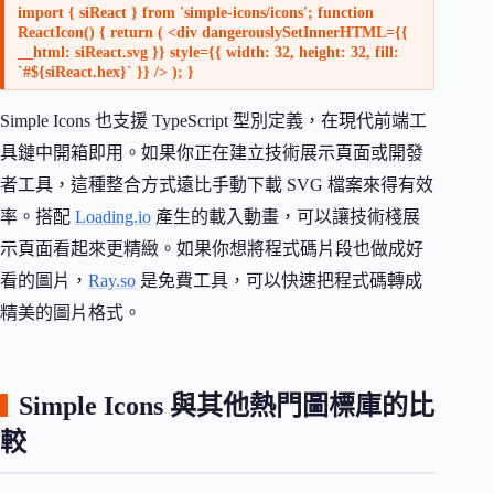
import { siReact } from 'simple-icons/icons'; function
ReactIcon() { return ( <div dangerouslySetInnerHTML={{
__html: siReact.svg }} style={{ width: 32, height: 32, fill:
`#${siReact.hex}` }} /> ); }
Simple Icons 也支援 TypeScript 型別定義，在現代前端工
具鏈中開箱即用。如果你正在建立技術展示頁面或開發
者工具，這種整合方式遠比手動下載 SVG 檔案來得有效
率。搭配
Loading.io
產生的載入動畫，可以讓技術棧展
示頁面看起來更精緻。如果你想將程式碼片段也做成好
看的圖片，
Ray.so
是免費工具，可以快速把程式碼轉成
精美的圖片格式。
Simple Icons 與其他熱門圖標庫的比
較