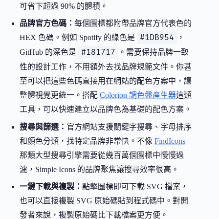
可省下超過 90% 的體積。
品牌官方色碼：
每個圖標都附帶品牌官方代表色的
#1DB954
HEX 色碼。例如 Spotify 的綠色是
，
#181717
GitHub 的深色是
。需要保持品牌一致
性的設計工作，不用額外去找品牌規範文件。你甚
至可以把這些色碼直接用在網站的配色方案中，讓
整體視覺更統一。搭配
Colorion 調色盤產生器
這類
工具，可以快速建立以品牌色為基礎的配色方案。
搜尋與篩選：
官方網站支援關鍵字搜尋、字母排序
和顏色分類，找特定品牌非常快。不像
FindIcons
那類大型搜尋引擎需要從幾百萬個圖標中慢慢過
濾，Simple Icons 的品牌聚焦讓搜尋效率很高。
一鍵下載與複製：
點擊圖標即可下載 SVG 檔案，
也可以直接複製 SVG 原始碼貼到程式碼中。對開
發者來說，複製原始碼比下載檔案更方便。