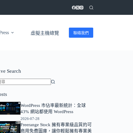
ress
聯絡我們
虛擬主機總覽
ive Search
找
osts
不
到
WordPress 市佔率最新統計：全球
符
43% 網站都使用 WordPress
合
2026-07-28
條
Freerange Stock 擁有專業級品質的可
商用免費圖庫，讓你輕鬆擁有專業美
件