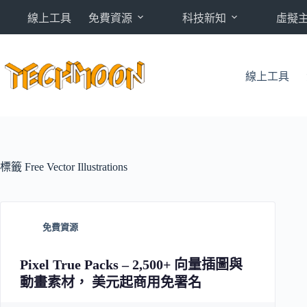
跳
線上工具
免費資源
科技新知
虛擬
至
主
要
內
線上工具
容
標籤
Free Vector Illustrations
免費資源
Pixel True Packs – 2,500+ 向量插圖與
動畫素材， 美元起商用免署名