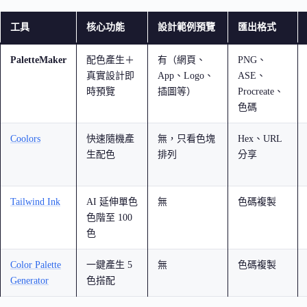
工具
核心功能
設計範例預覽
匯出格式
PaletteMaker
配色產生＋
有（網頁、
PNG、
真實設計即
App、Logo、
ASE、
時預覽
插圖等）
Procreate、
色碼
Coolors
快速隨機產
無，只看色塊
Hex、URL
生配色
排列
分享
Tailwind Ink
AI 延伸單色
無
色碼複製
色階至 100
色
Color Palette
一鍵產生 5
無
色碼複製
Generator
色搭配