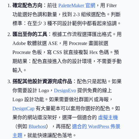
確定配色方向
：前往
PaletteMaker 官網
，用 Filter
功能選好色調和數量，找到 2-3 組候選配色。判斷
標準：在至少 3 種不同設計範例中都看起來協調。
匯出至你的工具
：根據工作流程選擇匯出格式。用
Adobe 軟體就選 ASE，用 Procreate 畫圖就選
Procreate 色板，寫 CSS 就直接複製 Hex 色碼。預
期結果：配色直接進入你的設計環境，不需要手動
輸入。
搭配其他設計資源完成作品
：配色只是起點。如果
你需要設計 Logo，
DesignEvo
提供免費的線上
Logo 設計功能。如果需要做社群圖片或海報，
DesignCap
有大量範本可以套用你選好的配色。如
果你的網站還沒架好，選擇一個適合的
虛擬主機
（例如
Bluehost
），再搭配
適合的 WordPress 佈景
主題
，就能快速讓配色落地。