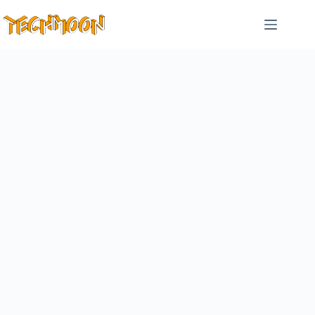
跳
至
主
要
內
容