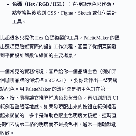
色碼（Hex / RGB / HSL）
：直接顯示色彩代碼，
點擊複製後貼到 CSS、Figma、Sketch 或任何設計
工具。
比起很多只提供 Hex 色碼複製的工具，PaletteMaker 的匯
出選項更貼近實際的設計工作流程，涵蓋了從網頁開發
到平面設計到數位繪圖的主要場景。
一個常見的實務情境：客戶給你一個品牌主色（例如某
個咖啡品牌的深焙棕 #5C3A21），要你延伸出一整套網
站配色。用 PaletteMaker 的流程會是把主色釘在第一
格，按下隨機讓它推算輔助色與背景色，再切到網頁 UI
範例看整體落地感。如果發現配出來的按鈕在範例裡看
起來糊糊的，多半是輔助色跟主色明度太接近，這時直
接回去調第二格的明度而不是換色相，通常一兩輪就能
收斂。