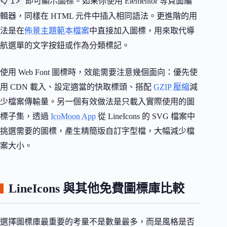
</i>
即可顯示圖標。如果你使用 Elementor 等頁面編
輯器，同樣在 HTML 元件中插入相同語法。更進階的用
法是在
佈景主題範本檔案
中直接加入圖標，用來取代導
航選單的文字按鈕或作為分類標記。
使用 Web Font 圖標時，效能需要注意幾個面向：優先使
用 CDN 載入、設定適當的快取標頭、搭配
GZIP 壓縮
減
少檔案傳輸量。另一個有效做法是只載入實際使用的圖
標子集，透過
IcoMoon App
從 LineIcons 的 SVG 檔案中
挑選需要的圖標，產生精簡版自訂字型檔，大幅減少檔
案大小。
LineIcons 與其他免費圖標庫比較
選擇圖標庫最重要的考量不是數量最多，而是風格是否