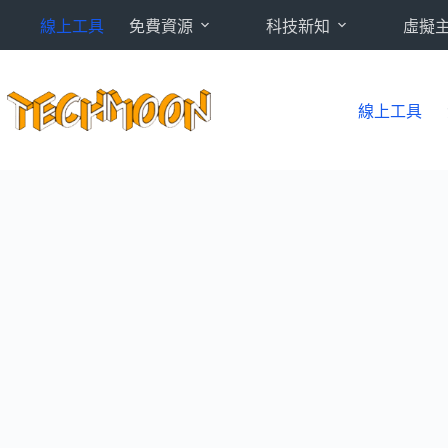
跳
線上工具
免費資源
科技新知
虛擬
至
主
要
內
線上工具
容