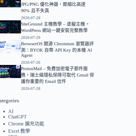
JPG/PNG 優化神器，壓縮比高達
的
90% 且不失真
結
2026-07-28
果
SiteGround 主機教學 – 虛擬主機 +
WordPress 網站一鍵安裝完整教學
2026-07-29
BrowserOS 開源 Chromium 瀏覽器評
測：BYOK 自帶 API Key 的本機 AI
Agent
2026-07-26
ProtonMail – 免費加密電子郵件服
務，瑞士級隱私保障可取代 Gmail 保
護你重要的 Email 信件
2026-07-28
ategories
AI
ChatGPT
Chrome 擴充功能
Excel 教學