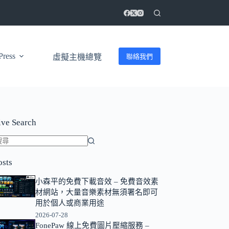
ress
聯絡我們
虛擬主機總覽
ive Search
找
osts
不
到
小森平的免費下載音效 – 免費音效素
符
材網站，大量音樂素材無須署名即可
合
用於個人或商業用途
條
2026-07-28
FonePaw 線上免費圖片壓縮服務 –
件