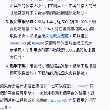
示具體的像素大小。用在網頁上，中等到偏大的尺
寸通常就夠了；要做印刷輸出則選原始尺寸。
設定壓縮品質
：壓縮比率可從 50% 調到 100%。網
頁用途建議 70% 到 80%，能在畫質和檔案大小間
取得平衡。如果重視
網站載入速度
，可以搭配
ShortPixel
或
Imagify
這類專門的圖片壓縮工具進一
步處理。印刷用途則毫不猶豫選 100% 品質加上最
大尺寸。
點擊下載
：確認尺寸和壓縮品質後，點擊下載按鈕
即可取得圖片。下載前必須先登入免費帳號。
如果你需要跨多個圖庫搜尋，也可以搭配
CC Search
這
個跨平台搜尋引擎，一次就能看遍多個平台的結果。對
於圖片格式轉換或批次壓縮，
iLoveIMG
也是實用的搭配
工具。