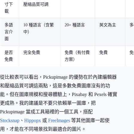
寸下
壓縮品質可調
載
多語
10 種語言（含繁
20+ 種語言
英文為主
多
言介
中）
面
是否
完全免費
免費（有付費
免費
免
免費
方案）
從比較表可以看出，Pickupimage 的優勢在於內建編輯器
和壓縮品質可調這兩點，這是多數免費圖庫沒有的功
能。但在圖庫規模和搜尋體驗上，Pixabay 和 Pexels 確實
更成熟。我的建議是不要只依賴單一圖庫，把
Pickupimage 當成工具箱裡的一個工具，搭配
Stocksnap
、
Hippopx
或
FreeImages
等其他圖庫一起使
用，才能在不同場景找到最適合的圖片。