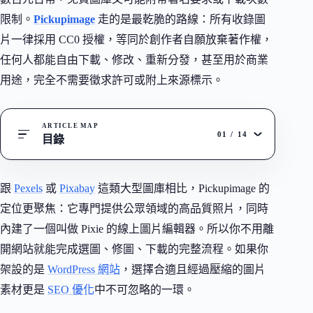
限制。
Pickupimage
走的是最乾脆的路線：所有收錄圖
片一律採用 CC0 授權，等同於創作者自願放棄著作權，
任何人都能自由下載、修改、重新分發，甚至用於商業
用途，完全不需要徵求許可或附上來源標示。
ARTICLE MAP
01
/
14
目錄
跟
Pexels
或
Pixabay
這類大型圖庫相比，Pickupimage 的
定位更聚焦：它專門提供公眾領域的高品質照片，同時
內建了一個叫做 Pixie 的線上圖片編輯器。所以你不用離
開網站就能完成選圖、修圖、下載的完整流程。如果你
架設的是
WordPress 網站
，選擇合適且經過壓縮的圖片
素材更是
SEO 優化
中不可忽略的一環。