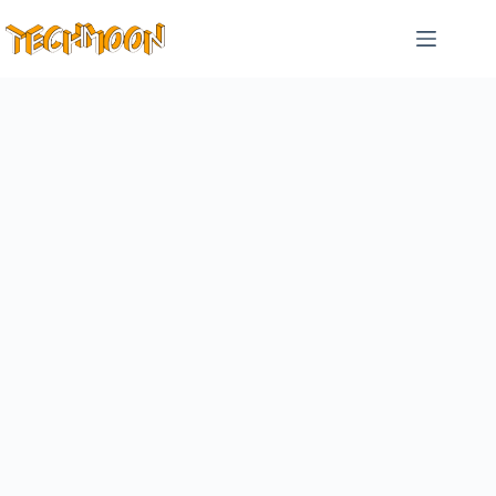
跳
至
主
要
內
容