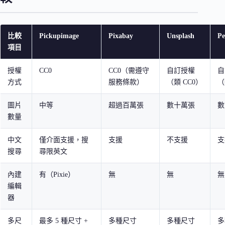
比較
Pickupimage
Pixabay
Unsplash
Pe
項目
授權
CC0
CC0（需遵守
自訂授權
自
方式
服務條款）
（類 CC0）
（
圖片
中等
超過百萬張
數十萬張
數
數量
中文
僅介面支援，搜
支援
不支援
支
搜尋
尋限英文
內建
有（Pixie）
無
無
無
編輯
器
多尺
最多 5 種尺寸 +
多種尺寸
多種尺寸
多