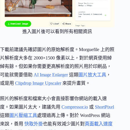
進入圖片後可以看到所有相關資訊
下載前建議先確認圖片的原始解析度。Morguefile 上的照
片解析度大多在 2000×1500 像素以上，對於網頁使用綽
綽有餘。但如果你需要更高解析度的照片用於印刷品，
可能就需要借助
AI Image Enlarger
這類
圖片放大工具
，
或是用
Clipdrop Image Upscaler
來提升畫質。
照片的解析度和檔案大小會直接影響你網站的載入速
度。如果圖片太大，建議先用
Compressor.io
或
ShortPixel
這類
圖片壓縮工具
處理過再上傳。對於 WordPress 網站
來說，善用
快取外掛
也能有效減少圖片對
頁面載入速度