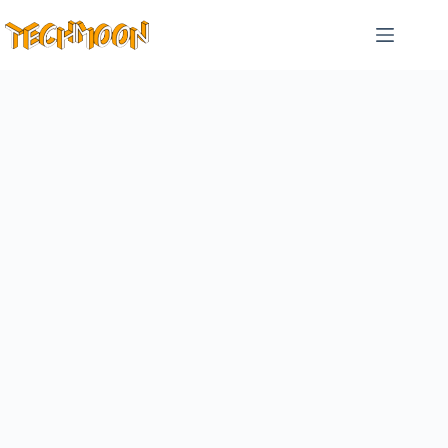
跳
至
主
要
內
容