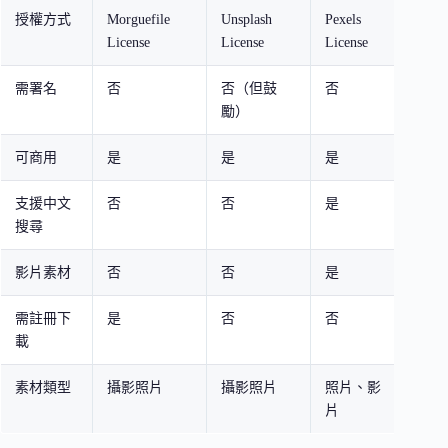
授權方式
Morguefile
Unsplash
Pexels
Pixa
License
License
License
Licen
需署名
否
否（但鼓
否
否
勵）
可商用
是
是
是
是
支援中文
否
否
是
是
搜尋
影片素材
否
否
是
是
需註冊下
是
否
否
是
載
素材類型
攝影照片
攝影照片
照片、影
照片
片
影片