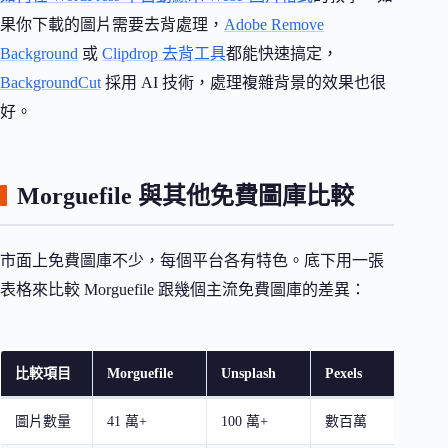
果你下載的圖片需要去背處理，
Adobe Remove
Background
或
Clipdrop 去背工具
都能快速搞定，
BackgroundCut
採用 AI 技術，處理複雜背景的效果也很
好。
Morguefile 與其他免費圖庫比較
市面上免費圖庫不少，每個平台各有特色。底下用一張
表格來比較 Morguefile 跟幾個主流免費圖庫的差異：
比較項目
Morguefile
Unsplash
Pexels
Pixa
圖片數量
41 萬+
100 萬+
數百萬
數百