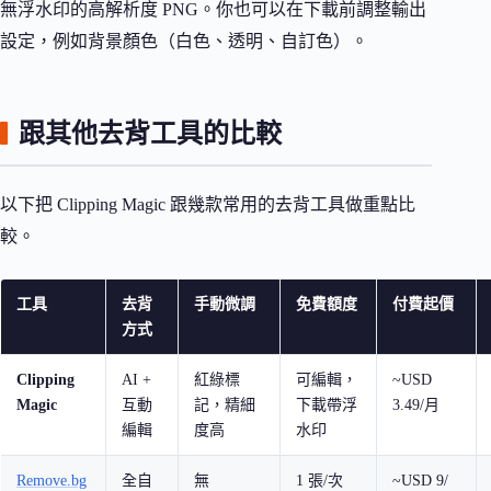
無浮水印的高解析度 PNG。你也可以在下載前調整輸出
設定，例如背景顏色（白色、透明、自訂色）。
跟其他去背工具的比較
以下把 Clipping Magic 跟幾款常用的去背工具做重點比
較。
工具
去背
手動微調
免費額度
付費起價
方式
Clipping
AI +
紅綠標
可編輯，
~USD
Magic
互動
記，精細
下載帶浮
3.49/月
編輯
度高
水印
Remove.bg
全自
無
1 張/次
~USD 9/