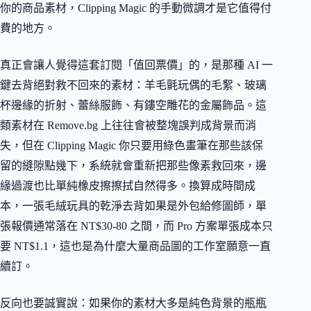
你的商品素材，Clipping Magic 的手動微調才是它值得付
費的地方。
真正會讓人覺得這套訂閱「值回票價」的，是那種 AI 一
鍵去背絕對救不回來的素材：羊毛氈玩偶的毛絮、玻璃
杯邊緣的折射、蕾絲服飾、有鏤空雕花的金屬飾品。這
類素材在 Remove.bg 上往往會被整塊誤判成背景而消
失，但在 Clipping Magic 你只要用綠色畫筆在那些該保
留的縫隙點幾下，系統就會重新把那些像素救回來，邊
緣過渡也比單純橡皮擦擦拭自然得多。換算成時間成
本，一張毛絨玩具的乾淨去背如果是外包給修圖師，單
張報價通常落在 NT$30-80 之間，而 Pro 方案單張成本只
要 NT$1.1，這也是為什麼大量商品圖的工作室願意一直
續訂。
反向也要誠實說：如果你的素材大多是純色背景的瓶瓶