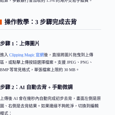
結算，多數銀行會加收約 1.5% 的海外交易手續費。
操作教學：3 步驟完成去背
步驟 1：上傳圖片
進入
Clipping Magic 官網
後，直接將圖片拖曳到上傳
區，或點擊上傳按鈕選擇檔案。支援 JPEG、PNG、
BMP 等常見格式，單張檔案上限約 30 MB。
步驟 2：AI 自動去背 + 手動微調
上傳後 AI 會在幾秒內自動完成初步去背，畫面左側是原
圖、右側是去背結果。如果邊緣不夠乾淨，切換到編輯
模式：