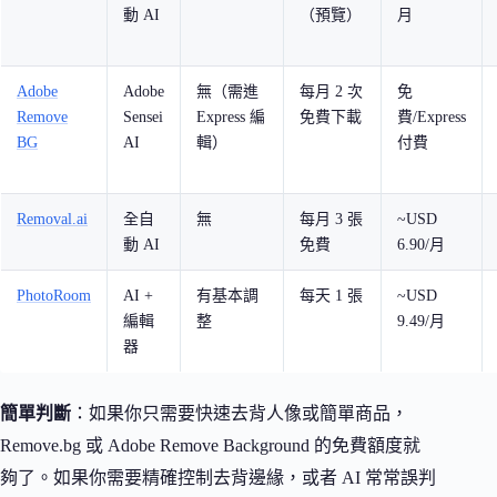
動 AI
（預覽）
月
Adobe
Adobe
無（需進
每月 2 次
免
Remove
Sensei
Express 編
免費下載
費/Express
BG
AI
輯）
付費
Removal.ai
全自
無
每月 3 張
~USD
動 AI
免費
6.90/月
PhotoRoom
AI +
有基本調
每天 1 張
~USD
編輯
整
9.49/月
器
簡單判斷
：如果你只需要快速去背人像或簡單商品，
Remove.bg 或 Adobe Remove Background 的免費額度就
夠了。如果你需要精確控制去背邊緣，或者 AI 常常誤判