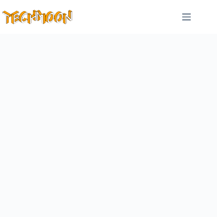
跳
至
主
要
內
容