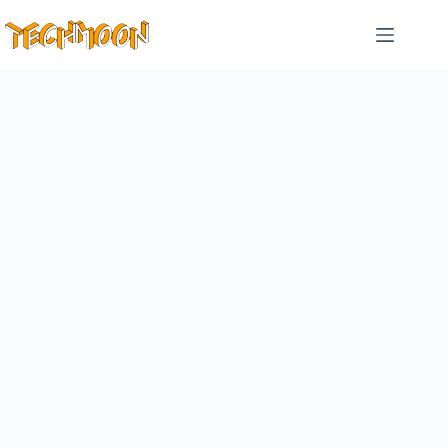
跳
至
主
要
內
容