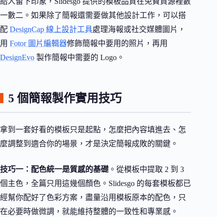
給人留下印象，Slidesgo 提供的模板品質在免費資源裡數
一數二。如果除了簡報還需要做其他設計工作，可以搭
配
DesignCap 線上設計工具
處理海報或社交媒體圖片，
用
Fotor 圖片編輯器
修飾簡報中要用的照片，再用
DesignEvo
製作簡報中需要的 Logo。
5 個簡報製作實用技巧
拿到一套好看的模板只是起點，怎麼把內容填進去、怎
麼調整到適合你的場景，才是決定簡報成敗的關鍵。
技巧一：配色統一是質感的基礎
。從模板中提取 2 到 3
個主色，全篇只用這幾個顏色。Slidesgo 的每套模板都已
經幫你配好了色彩方案，盡量沿用模板原本的配色，只
在必要時做微調，就能維持整體的一致性和專業感。