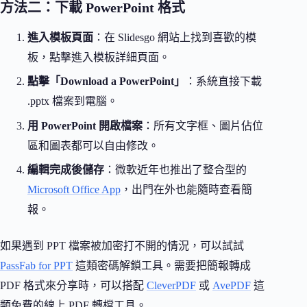
方法二：下載 PowerPoint 格式
進入模板頁面
：在 Slidesgo 網站上找到喜歡的模
板，點擊進入模板詳細頁面。
點擊「Download a PowerPoint」
：系統直接下載
.pptx 檔案到電腦。
用 PowerPoint 開啟檔案
：所有文字框、圖片佔位
區和圖表都可以自由修改。
編輯完成後儲存
：微軟近年也推出了整合型的
Microsoft Office App
，出門在外也能隨時查看簡
報。
如果遇到 PPT 檔案被加密打不開的情況，可以試試
PassFab for PPT
這類密碼解鎖工具。需要把簡報轉成
PDF 格式來分享時，可以搭配
CleverPDF
或
AvePDF
這
類免費的線上 PDF 轉檔工具。