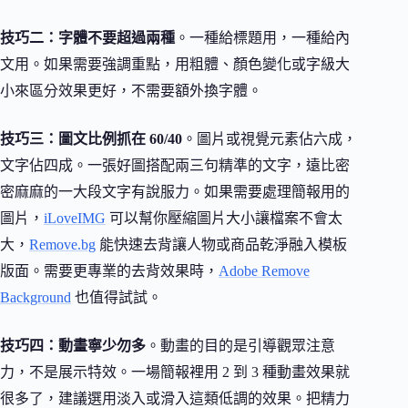
技巧二：字體不要超過兩種
。一種給標題用，一種給內
文用。如果需要強調重點，用粗體、顏色變化或字級大
小來區分效果更好，不需要額外換字體。
技巧三：圖文比例抓在 60/40
。圖片或視覺元素佔六成，
文字佔四成。一張好圖搭配兩三句精準的文字，遠比密
密麻麻的一大段文字有說服力。如果需要處理簡報用的
圖片，
iLoveIMG
可以幫你壓縮圖片大小讓檔案不會太
大，
Remove.bg
能快速去背讓人物或商品乾淨融入模板
版面。需要更專業的去背效果時，
Adobe Remove
Background
也值得試試。
技巧四：動畫寧少勿多
。動畫的目的是引導觀眾注意
力，不是展示特效。一場簡報裡用 2 到 3 種動畫效果就
很多了，建議選用淡入或滑入這類低調的效果。把精力