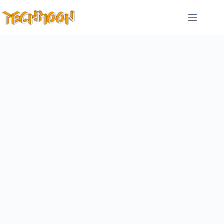
跳
至
主
要
內
容