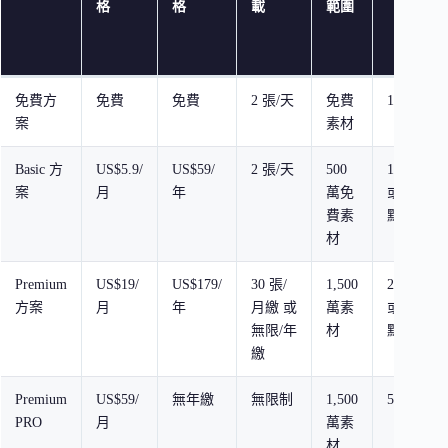
格
格
載
範圍
免費方
免費
免費
2 張/天
免費
1 點/天
案
素材
Basic 方
US$5.9/
US$59/
2 張/天
500
100 點/月
案
月
年
萬免
或 1,200
費素
點/年
材
Premium
US$19/
US$179/
30 張/
1,500
200 點/月
方案
月
年
月繳 或
萬素
或 2,400
無限/年
材
點/年
繳
Premium
US$59/
無年繳
無限制
1,500
500 點/月
PRO
月
萬素
材