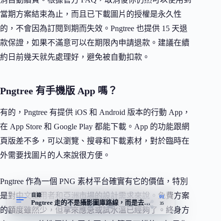
當期方案結束為止，而且已下載圖片的授權是永久性
的，不會因為訂閱到期而失效。Pngtree 也提供 15 天退
款保證，如果不滿意可以在期限內申請退款。建議在續
約日前幾天就先處理好，避免被自動扣款。
Pngtree 有手機版 App 嗎？
有的，Pngtree 有提供 iOS 和 Android 版本的行動 App，
在 App Store 和 Google Play 都能下載。App 的功能跟網
頁版差不多，可以瀏覽、搜尋和下載素材，對於臨時在
外需要找圖片的人來說很方便。
Pngtree 作為一個 PNG 素材平台確實有它的價值，特別
是對中文使用者和亞洲市場的設計需求來說。免費方案
目錄
01
Pngtree 走的不是攝影圖庫路線，而是去背素材
35
的額度雖然少，但拿來應急或試水溫已經夠了。終身方