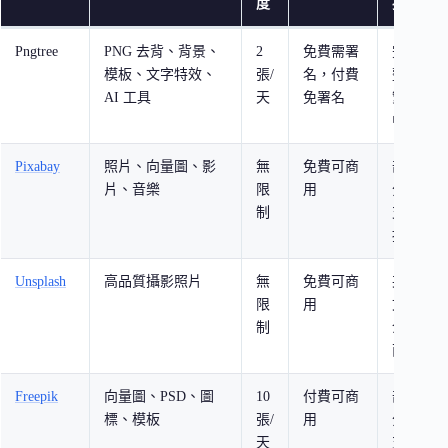
度
援
Pngtree
PNG 去背、背景、
2
免費需署
完
模板、文字特效、
張/
名，付費
整
AI 工具
天
免署名
繁
A
中
Pixabay
照片、向量圖、影
無
免費可商
部
片、音樂
限
用
分
制
支
援
Unsplash
高品質攝影照片
無
免費可商
英
限
用
文
制
介
面
Freepik
向量圖、PSD、圖
10
付費可商
部
標、模板
張/
用
分
天
支