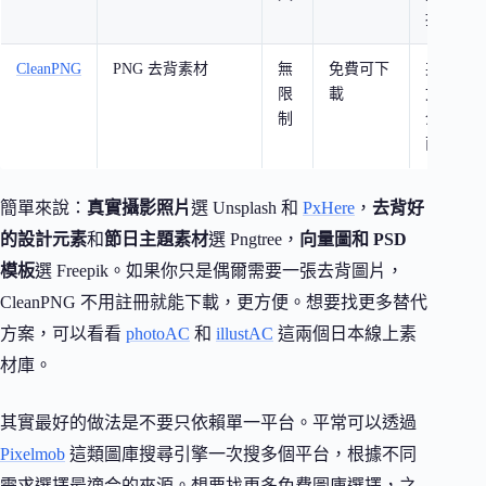
援
CleanPNG
PNG 去背素材
無
免費可下
英
限
載
文
制
介
面
簡單來說：
真實攝影照片
選 Unsplash 和
PxHere
，
去背好
的設計元素
和
節日主題素材
選 Pngtree，
向量圖和 PSD
模板
選 Freepik。如果你只是偶爾需要一張去背圖片，
CleanPNG 不用註冊就能下載，更方便。想要找更多替代
方案，可以看看
photoAC
和
illustAC
這兩個日本線上素
材庫。
其實最好的做法是不要只依賴單一平台。平常可以透過
Pixelmob
這類圖庫搜尋引擎一次搜多個平台，根據不同
需求選擇最適合的來源。想要找更多免費圖庫選擇，之