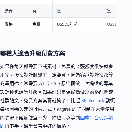
廣告
有
無
無
價格
免費
US$59/年起
US$179/年起
哪種人適合升級付費方案
如果你每天都需要下載素材，免費的 2 張額度很快就會
用完。接案設計師幾乎一定要買，因為客戶設計案都算
商業用途。常需要 AI 或 PSD 原始檔做二次編輯的專業
設計師也建議升級。如果你只是偶爾做做部落格配圖或
社群貼文，免費方案其實就夠了。比起
Shutterstock
動輒
每張圖幾美元的計價方式，Pngtree 的訂閱制在大量使用
的情況下確實便宜不少。你也可以等到
圖庫平台促銷期
間
再下手，通常會有更好的價格。