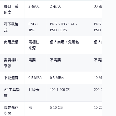
每日下載
2 張/天
2 張/天
30 張/天到無
額度
可下載格
PNG、
PNG、JPG、AI、
PNG、JPG、
式
JPG
PSD、EPS
PSD、EPS
商用授權
需標註
個人商用，免署名
個人商用，免
來源
需要標註
需要
不需要
不需要
來源
下載速度
0.5 MB/s
0.5 MB/s
10 MB/s
AI 工具額
1 點/天
100-1,200 點
200-2,400 點
度
雲端儲存
無
5-10 GB
10-20 GB
空間