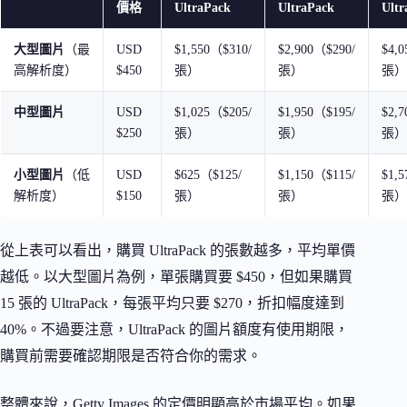
價格
UltraPack
UltraPack
Ultr
大型圖片
（最
USD
$1,550（$310/
$2,900（$290/
$4,
高解析度）
$450
張）
張）
張）
中型圖片
USD
$1,025（$205/
$1,950（$195/
$2,
$250
張）
張）
張）
小型圖片
（低
USD
$625（$125/
$1,150（$115/
$1,
解析度）
$150
張）
張）
張）
從上表可以看出，購買 UltraPack 的張數越多，平均單價
越低。以大型圖片為例，單張購買要 $450，但如果購買
15 張的 UltraPack，每張平均只要 $270，折扣幅度達到
40%。不過要注意，UltraPack 的圖片額度有使用期限，
購買前需要確認期限是否符合你的需求。
整體來說，Getty Images 的定價明顯高於市場平均。如果