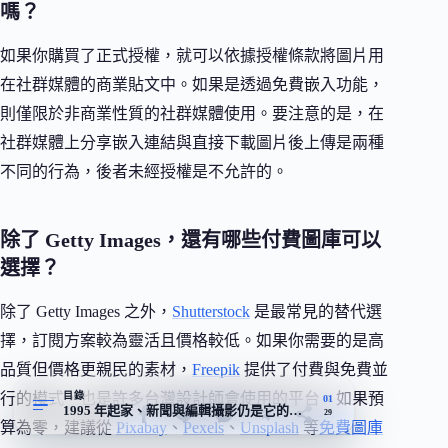
嗎？
如果你購買了正式授權，就可以依據授權條款將圖片用
在社群媒體的商業貼文中。如果是透過免費嵌入功能，
則僅限於非商業性質的社群媒體使用。要注意的是，在
社群媒體上分享嵌入連結與直接下載圖片後上傳是兩種
不同的行為，後者未經授權是不允許的。
除了 Getty Images，還有哪些付費圖庫可以
選擇？
除了 Getty Images 之外，
Shutterstock
是最常見的替代選
擇，訂閱方案較為靈活且價格較低。如果你需要的是高
品質但價格更親民的素材，
Freepik
提供了付費與免費並
行的模式，也是許多台灣設計師會使用的平台。如果預
目錄
01
1995 年起家、新聞與編輯攝影仍是它的主場
29
算為零，建議從
Pixabay
、
Pexels
、
Unsplash
等
免費圖庫