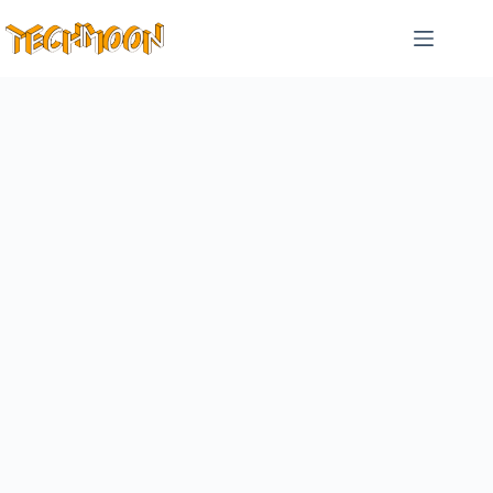
跳
至
主
要
內
容