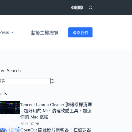
ress
聯絡我們
虛擬主機總覽
ive Search
找
osts
不
到
Tencent Lemon Cleaner 騰訊檸檬清理
符
– 超好用的 Mac 清理軟體工具，加速
合
你的 Mac 電腦
條
2026-07-28
OpenCut 開源影片剪輯器：在瀏覽器
件