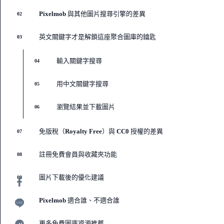
Pixelmob 與其他圖片搜尋引擎的差異
02
英文關鍵字才是解鎖這座聚合圖庫的鑰匙
03
輸入關鍵字搜尋
04
用中文關鍵字搜尋
05
瀏覽結果並下載圖片
06
免版稅（Royalty Free）與 CC0 授權的差異
07
註冊免費會員與收藏夾功能
08
圖片下載後的優化建議
09
Pixelmob 適合誰、不適合誰
10
更多免費圖庫資源推薦
11