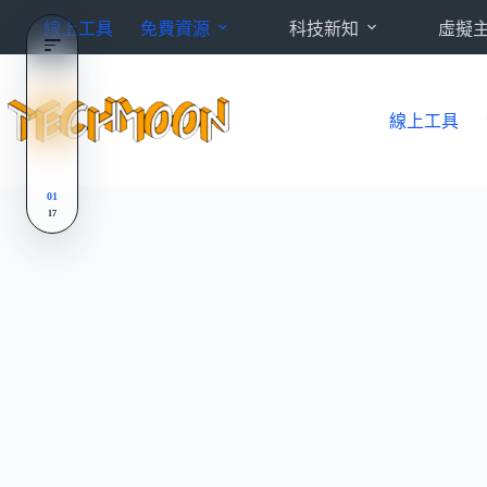
跳
線上工具
免費資源
科技新知
虛擬
至
主
要
內
線上工具
容
01
17