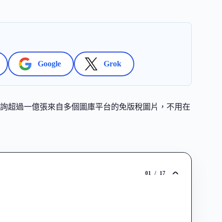
Google
Grok
同時查詢超過一億張來自多個圖庫平台的免版稅圖片，不用在
01
/
17