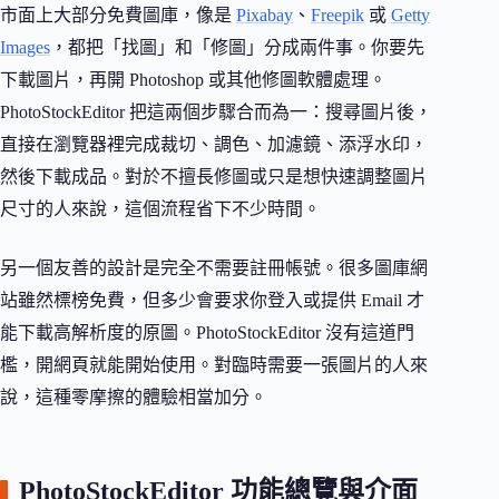
市面上大部分免費圖庫，像是
Pixabay
、
Freepik
或
Getty
Images
，都把「找圖」和「修圖」分成兩件事。你要先
下載圖片，再開 Photoshop 或其他修圖軟體處理。
PhotoStockEditor 把這兩個步驟合而為一：搜尋圖片後，
直接在瀏覽器裡完成裁切、調色、加濾鏡、添浮水印，
然後下載成品。對於不擅長修圖或只是想快速調整圖片
尺寸的人來說，這個流程省下不少時間。
另一個友善的設計是完全不需要註冊帳號。很多圖庫網
站雖然標榜免費，但多少會要求你登入或提供 Email 才
能下載高解析度的原圖。PhotoStockEditor 沒有這道門
檻，開網頁就能開始使用。對臨時需要一張圖片的人來
說，這種零摩擦的體驗相當加分。
PhotoStockEditor 功能總覽與介面