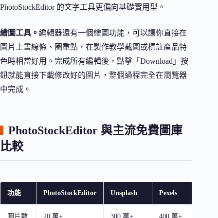
PhotoStockEditor 的文字工具更偏向基礎實用型。
繪圖工具。
編輯器還有一個繪圖功能，可以讓你直接在
圖片上畫線條、圈重點，在製作教學截圖或標註產品特
色時相當好用。完成所有編輯後，點擊「Download」按
鈕就能直接下載修改好的圖片，整個過程完全在瀏覽器
中完成。
PhotoStockEditor 與主流免費圖庫
比較
功能
PhotoStockEditor
Unsplash
Pexels
Pixa
圖片數
20 萬+
300 萬+
400 萬+
400