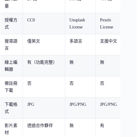
量
授權方
CC0
Unsplash
Pexels
內容
式
License
License
搜尋語
僅英文
多語言
支援中文
支援
言
線上編
有（功能完整）
無
無
有（
輯器
需註冊
否
否
否
部分
下載
下載格
JPG
JPG/PNG
JPG/PNG
JPG
式
影片素
透過合作夥伴
無
有
有
材