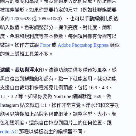
圖片的寬度和高度。預設會鎖定等比例縮放，防止圖片
被拉伸變形。如果你需要特定的尺寸（例如社群媒體要
求的 1200×628 或 1080×1080），也可以手動解鎖比例後
輸入數值。色彩調整部分，提供亮度、對比度、飽和
度、色溫和銳利度等基本參數，每個項目都有滑桿可以
微調。操作方式跟
Fotor
或
Adobe Photoshop Express
類似
的線上編輯工具差不多。
濾鏡、裁切與浮水印。
濾鏡功能提供多種預設風格，從
黑白復古到鮮豔飽和都有，點一下就能套用。裁切功能
支援自由裁切和多種常見比例預設，包括 16:9、4:3、
1:1、3:2 等。如果你要做 YouTube 縮圖就選 16:9，做
Instagram 貼文就選 1:1，操作非常直覺。浮水印和文字功
能可以讓你加上品牌名稱或網址，調整字型、大小、顏
色和透明度，還能自由拖曳到圖片上的任何位置。跟
editorAC
那種以模板為主的編輯器不同，