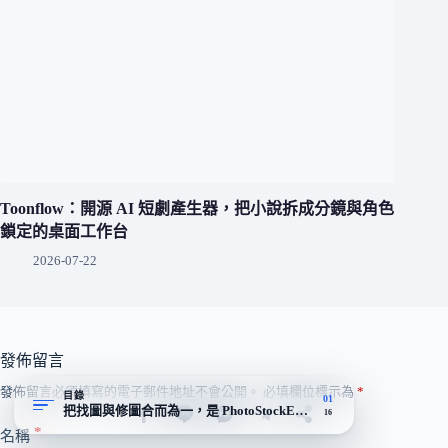
Toonflow：開源 AI 短劇產生器，把小說拆成分鏡與角色
鎖定的桌面工作台
2026-07-22
發佈留言
發佈留言必須填寫的電子郵件地址不會公開。
必填欄位標示為
*
目錄
01
把找圖與修圖合而為一，是 PhotoStockEditor 在免費圖庫裡的差
16
*
名稱