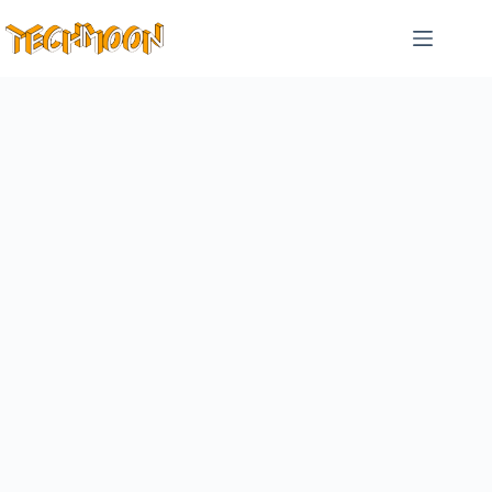
跳
至
主
要
內
容