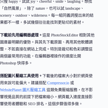
只搜 happy，試試 joy、cheerful、smile、laughing。想找
「自然風景」，除了 nature，也可以試 landscape、
scenery、outdoor、wilderness。每一組同義詞搜出來的結
果都不一樣，多試幾個往往能找到更貼切的素材。
下載前先用編輯器處理。
這是 PhotoStockEditor 相對其他
圖庫最明顯的優勢。與其先下載原圖、再用其他軟體調
整，不如直接在網站上完成。特別是裁切和色彩調整這
兩個最常用的功能，在編輯器裡操作的速度比開
Photoshop 快得多。
搭配圖片壓縮工具使用。
下載後的檔案大小對於網頁使
用來說可能偏大。建議搭配
Compressor.io
或
WebsitePlanet 圖片壓縮工具
這類免費壓縮服務，在不影
響視覺品質的前提下把檔案縮小。網頁載入速度直接影
響使用者體驗和 SEO 排名，這個步驟值得多做。