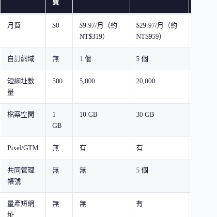
費
月費
$0
$9.97/月（約
$29.97/月（約
$99.9
NT$319）
NT$959）
NT$3,
自訂網域
無
1 個
5 個
20 個
短網址數
500
5,000
20,000
200,00
量
檔案空間
1
10 GB
30 GB
100 GB
GB
Pixel/GTM
無
有
有
有
共同管理
無
無
5 個
50 個
帳號
量產短網
無
無
有
有
址