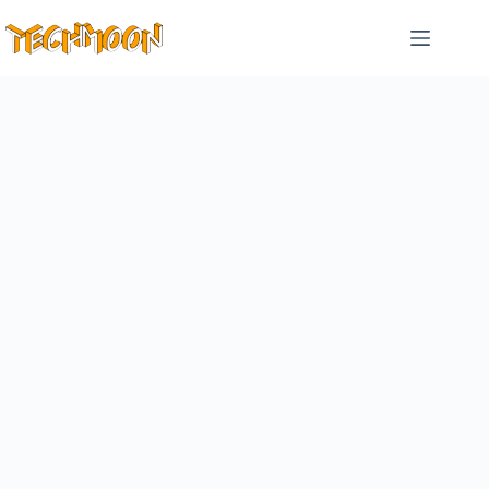
跳
至
主
要
內
容