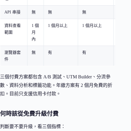
API 串接
無
無
無
有
資料查看
1 個
1 個月以上
1 個月以上
1 個月
範圍
月
內
瀏覽器套
無
有
有
有
件
三個付費方案都包含 A/B 測試、UTM Builder、分流參
數、資料分析和標籤功能。年繳方案有 2 個月免費的折
扣。目前只支援信用卡付款。
何時該從免費升級付費
判斷要不要升級，看三個指標：