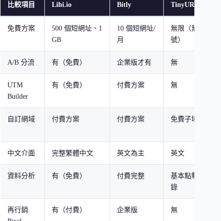
比較項目
Lihi.io
Bitly
TinyURL
免費方案
500 個短網址、1
10 個短網址/
無限（無帳
GB
月
號）
A/B 分流
有（免費）
企業版才有
無
UTM
有（免費）
付費方案
無
Builder
自訂網域
付費方案
付費方案
免費子域名
中文介面
完整繁體中文
英文為主
英文
資料分析
有（免費）
付費完整
基本點擊紀
錄
再行銷
有（付費）
企業版
無