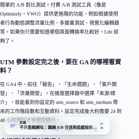
簡單的 A/B 對比測試。付費 A/B 測試工具（像是
Optimizely、VWO）提供更進階的功能，例如根據使用
者行為動態調整流量比例、多變量測試、視覺化編輯器
等。如果你只需要知道哪個頁面轉換率比較好，Lihi 就
夠了。
UTM 參數設定完之後，要在 GA 的哪裡看資
料？
在 GA4 中，前往「報告」、「生命週期」、「客戶開
發」、「流量開發」。在維度選擇器中選擇「來源/媒
介」，就能看到你設定的 utm_source 和 utm_medium 帶
來的工作階段數和互動資料。設定完成後大約需要 24 到
48 小時資料才會穩定顯示。
目錄
01
不只是縮網址：圍繞 A/B 分流與追蹤設計的工具
36