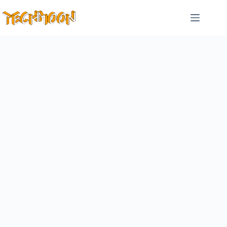
跳
至
主
要
內
容