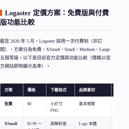
Logaster 定價方案：免費版與付費
版功能比較
截至 2026 年 5 月，Logaster 採用一次付費制（非訂
閱），方案分為免費、XSmall、Small、Medium、Large
五個等級。以下是目前官方定價與功能比較（價格以官
方網站即時顯示為準）。
方案
價格
下載格式
品牌素材
適合對
免費
$0
小尺寸
基本預覽
測試用
PNG
落格
XSmall
$5.99 一
高解析度
Logo 本體
只需 Lo