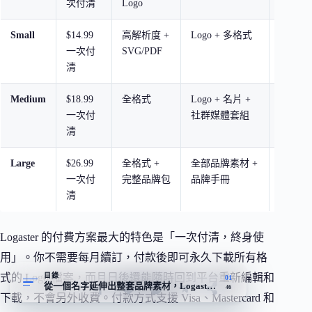
次付清
Logo
的小型
Small
$14.99
高解析度 +
Logo + 多格式
需要印
一次付
SVG/PDF
使用者
清
Medium
$18.99
全格式
Logo + 名片 +
需要完
一次付
社群媒體套組
材的中
清
Large
$26.99
全格式 +
全部品牌素材 +
需要全
一次付
完整品牌包
品牌手冊
別的企
清
Logaster 的付費方案最大的特色是「一次付清，終身使
用」。你不需要每月續訂，付款後即可永久下載所有格
目錄
式的 Logo 檔案，而且日後還能隨時回到平台重新編輯和
01
從一個名字延伸出整套品牌素材，Logaster 賣的是自動化這件事
46
下載，不會另外收費。付款方式支援 Visa、Mastercard 和