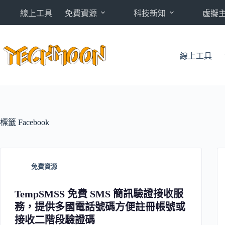
跳
線上工具
免費資源
科技新知
虛擬
至
主
要
內
線上工具
容
標籤
Facebook
免費資源
TempSMSS 免費 SMS 簡訊驗證接收服
務，提供多國電話號碼方便註冊帳號或
接收二階段驗證碼