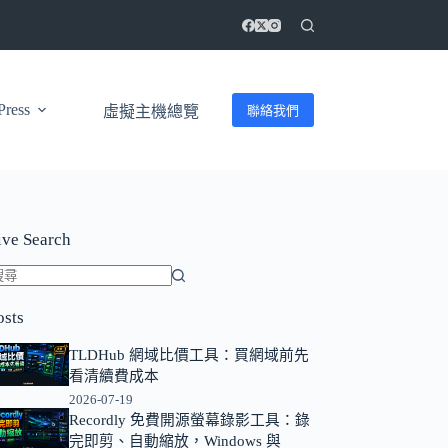
ress
聯絡我們
虛擬主機總覽
ive Search
找
osts
不
到
TLDHub 網域比價工具：買網域前先
符
看清續費成本
合
2026-07-19
條
Recordly 免費開源螢幕錄影工具：錄
完即剪、自動縮放，Windows 與
件