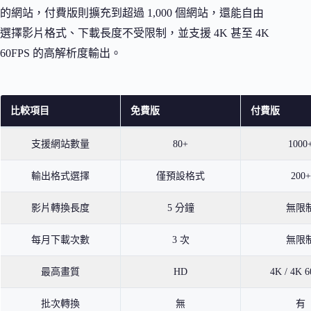
的網站，付費版則擴充到超過 1,000 個網站，還能自由
選擇影片格式、下載長度不受限制，並支援 4K 甚至 4K
60FPS 的高解析度輸出。
比較項目
免費版
付費版
支援網站數量
80+
1000
輸出格式選擇
僅預設格式
200+
影片轉換長度
5 分鐘
無限
每月下載次數
3 次
無限
最高畫質
HD
4K / 4K 
批次轉換
無
有