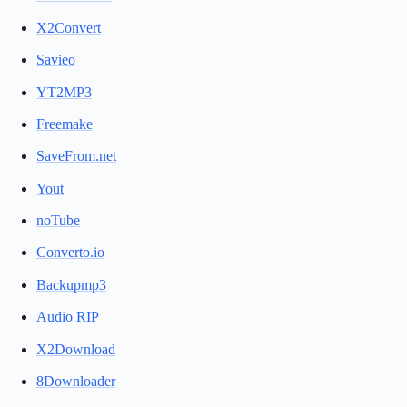
X2Convert
Savieo
YT2MP3
Freemake
SaveFrom.net
Yout
noTube
Converto.io
Backupmp3
Audio RIP
X2Download
8Downloader