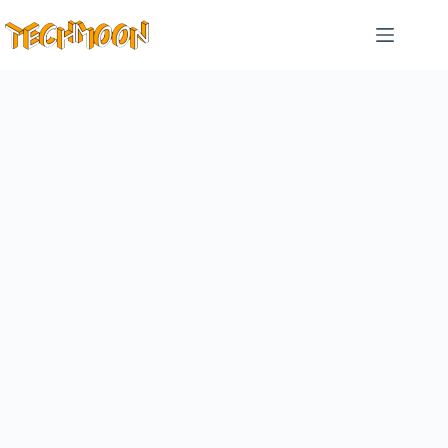
跳
至
主
要
內
容