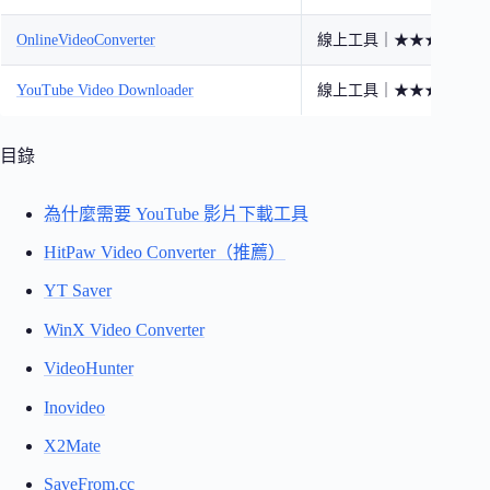
OnlineVideoConverter
線上工具｜★★★☆☆
YouTube Video Downloader
線上工具｜★★★☆☆
目錄
為什麼需要 YouTube 影片下載工具
HitPaw Video Converter（推薦）
YT Saver
WinX Video Converter
VideoHunter
Inovideo
X2Mate
SaveFrom.cc