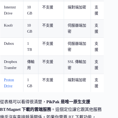
Internxt
10
不支援
端對端加密
支
去中心
Drive
GB
援
私至
Koofr
10
不支援
伺服器端加
支
多雲
GB
密
援
理
Dubox
1
不支援
伺服器端加
支
百度
TB
密
援
版大
Dropbox
傳輸
不支援
SSL 傳輸加
支
大型
Transfer
用
密
援
傳送
Proton
1
不支援
端對端加密
支
瑞士
Drive
GB
援
護
從表格可以看得很清楚，
PikPak 是唯一原生支援
BT/Magnet 下載的雲端服務
。這個定位讓它跟其他服務
幾乎沒有直接競爭關係。如果你需要 BT 下載功能，