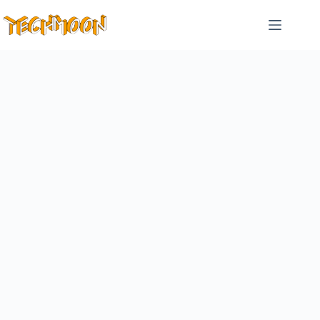
跳
至
主
要
內
容