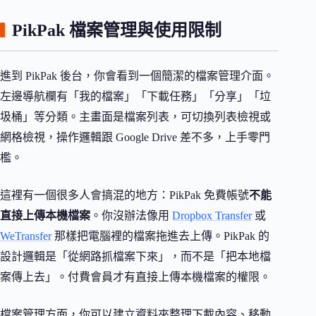
PikPak 檔案管理與使用限制
進到 PikPak 後台，你會看到一個簡潔的檔案管理介面。
左邊導航欄有「我的檔案」「下載任務」「分享」「垃
圾桶」等分類。主畫面是檔案列表，可切換列表檢視或
網格檢視，操作邏輯跟 Google Drive 差不多，上手零門
檻。
這裡有一個很多人會搞混的地方：PikPak 免費帳號
不能
直接上傳本機檔案
。你沒辦法像用
Dropbox Transfer
或
WeTransfer
那樣把電腦裡的檔案拖進去上傳。PikPak 的
設計邏輯是「從網路抓檔案下來」，而不是「把本地檔
案傳上去」。付費會員才有直接上傳本機檔案的權限。
檔案管理方面，你可以建立資料夾整理下載內容、移動