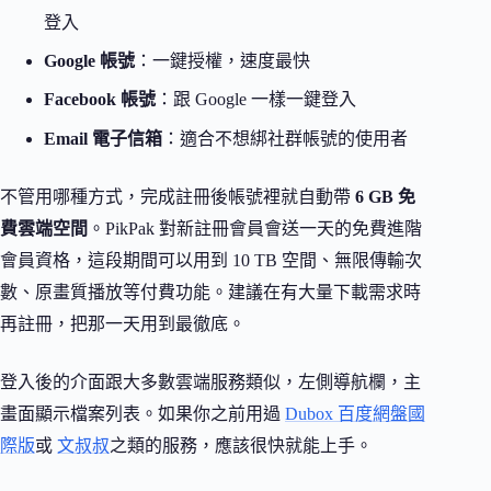
登入
Google 帳號
：一鍵授權，速度最快
Facebook 帳號
：跟 Google 一樣一鍵登入
Email 電子信箱
：適合不想綁社群帳號的使用者
不管用哪種方式，完成註冊後帳號裡就自動帶
6 GB 免
費雲端空間
。PikPak 對新註冊會員會送一天的免費進階
會員資格，這段期間可以用到 10 TB 空間、無限傳輸次
數、原畫質播放等付費功能。建議在有大量下載需求時
再註冊，把那一天用到最徹底。
登入後的介面跟大多數雲端服務類似，左側導航欄，主
畫面顯示檔案列表。如果你之前用過
Dubox 百度網盤國
際版
或
文叔叔
之類的服務，應該很快就能上手。