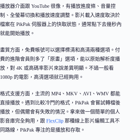
播放器介面跟 YouTube 很像，有播放進度條、音量控
制、全螢幕切換和播放速度調整。影片載入速度取決於
檔案在 PikPak 伺服器上的快取狀態，通常點下去幾秒內
就能開始播放。
畫質方面，免費帳號可以選擇標清和高清兩種選項。付
費的進階會員則多了「原畫」選項，能以原始解析度播
放，對 4K 或高碼率影片來說差異明顯。不過一般看
1080p 的電影，高清選項就已經夠用。
格式支援方面，主流的 MP4、MKV、AVI、WMV 都能
直接播放。遇到比較冷門的格式，PikPak 會嘗試轉檔後
播放，但偶爾會有失敗的情況。拿來做一個簡單的個人
影音庫完全夠用，跟
FlexClip
那種線上影片編輯工具不
同路線，PikPak 專注的是播放和存取。