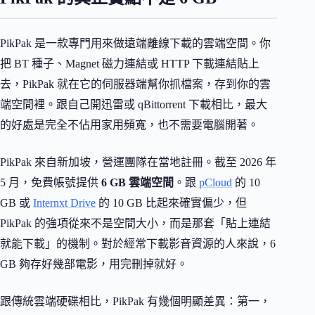
PikPak 是一款專門用來做遠端離線下載的雲端空間。你
把 BT 種子、Magnet 磁力連結或 HTTP 下載連結貼上
去，PikPak 就在它的伺服器端幫你抓檔案，存到你的雲
端空間裡。跟自己開迅雷或 qBittorrent 下載相比，最大
的好處是完全不佔用家用頻寬，也不需要電腦開著。
PikPak 來自新加坡，營運團隊在當地註冊。截至 2026 年
5 月，免費帳號提供
6 GB 雲端空間
。跟
pCloud
的 10
GB 或
Internxt Drive
的 10 GB 比起來確實偏少，但
PikPak 的強項從來不是空間大小，而是那套「貼上連結
就能下載」的機制。對於經常下載影音資源的人來說，6
GB 夠存好幾部電影，用完刪掉就好。
跟傳統雲端硬碟相比，PikPak 有幾個明顯差異：第一，