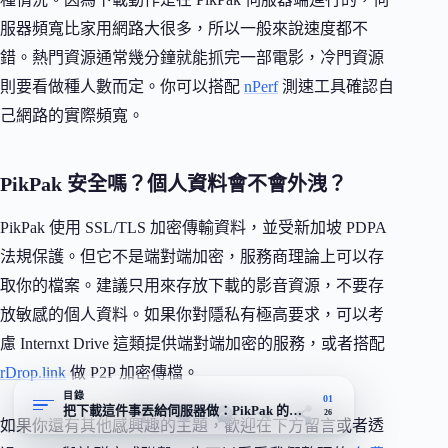
服器頻寬比家用網路大很多，所以一般來說速度都不
錯。熱門資源通常幾分鐘就能抓完一部電影，冷門資源
則要看做種人數而定。你可以搭配
nPerf
測速工具確認自
己網路的實際頻寬。
PikPak 安全嗎？個人資料會不會外洩？
PikPak 使用 SSL/TLS 加密傳輸資料，並受新加坡 PDPA
法規保護。但它不是端對端加密，服務商理論上可以存
取你的檔案。建議只用來存放下載的影音資源，不要存
放敏感的個人資料。如果你對隱私有極高要求，可以考
慮 Internxt Drive 這類提供端對端加密的服務，或者搭配
rDrop.link
做 P2P 加密傳檔。
目錄
01
把下載這件事丟給伺服器做：PikPak 的真正賣點不是 6 GB
26
如果你還有其他感興趣的主題，歡迎在下方留言或者透