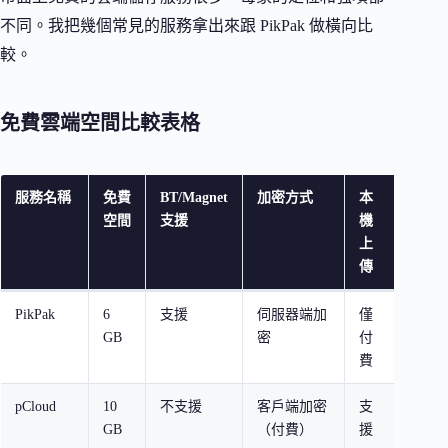
不同。我把幾個常見的服務拿出來跟 PikPak 做橫向比
較。
免費雲端空間比較表格
服務名稱
免費
BT/Magnet
加密方式
本
最大
空間
支援
機
上
傳
PikPak
6
支援
伺服器端加
僅
BT 
GB
密
付
邊下
費
pCloud
10
不支援
客戶端加密
支
高安
GB
（付費）
援
洲雲