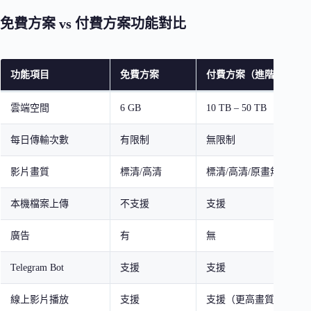
免費方案 vs 付費方案功能對比
功能項目
免費方案
付費方案（進階會員）
雲端空間
6 GB
10 TB – 50 TB
每日傳輸次數
有限制
無限制
影片畫質
標清/高清
標清/高清/原畫無損
本機檔案上傳
不支援
支援
廣告
有
無
Telegram Bot
支援
支援
線上影片播放
支援
支援（更高畫質）