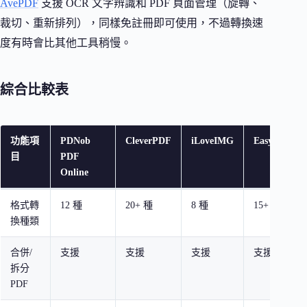
AvePDF
支援 OCR 文字辨識和 PDF 頁面管理（旋轉、
裁切、重新排列），同樣免註冊即可使用，不過轉換速
度有時會比其他工具稍慢。
綜合比較表
功能項
PDNob
CleverPDF
iLoveIMG
EasyPDF
目
PDF
Online
格式轉
12 種
20+ 種
8 種
15+ 種
換種類
合併/
支援
支援
支援
支援
拆分
PDF