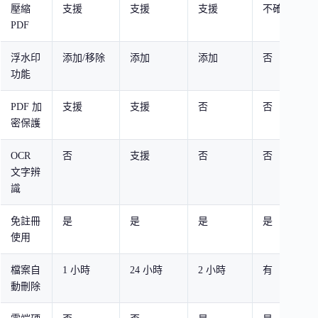
壓縮
支援
支援
支援
不確定
PDF
浮水印
添加/移除
添加
添加
否
功能
PDF 加
支援
支援
否
否
密保護
OCR
否
支援
否
否
文字辨
識
免註冊
是
是
是
是
使用
檔案自
1 小時
24 小時
2 小時
有
動刪除