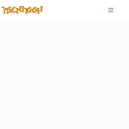
跳
至
主
要
內
容