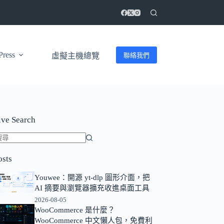
ress
聯絡我們
虛擬主機總覽
ive Search
找
osts
不
到
Youwee：開源 yt-dlp 圖形介面，把
符
AI 摘要與瀏覽器擴充收進桌面工具
合
2026-08-05
條
WooCommerce 是什麼？
WooCommerce 中文懶人包，免費利
件