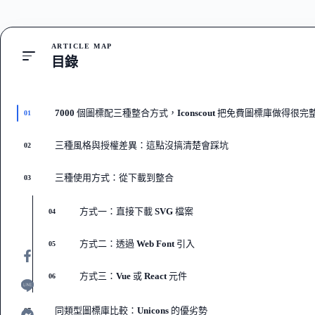
ARTICLE MAP
目錄
7000 個圖標配三種整合方式，Iconscout 把免費圖標庫做得很完
01
三種風格與授權差異：這點沒搞清楚會踩坑
02
三種使用方式：從下載到整合
03
方式一：直接下載 SVG 檔案
04
方式二：透過 Web Font 引入
05
方式三：Vue 或 React 元件
06
同類型圖標庫比較：Unicons 的優劣勢
07