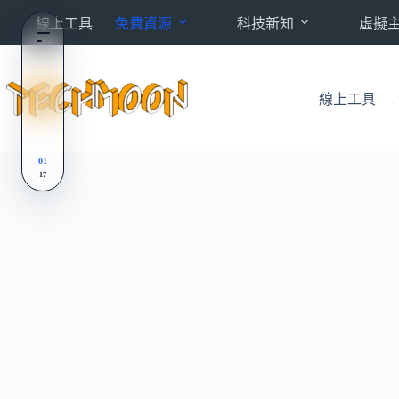
跳
線上工具
免費資源
科技新知
虛擬
至
主
要
內
線上工具
容
01
17