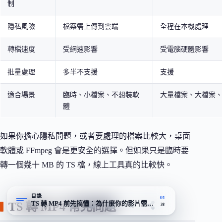
制
隱私風險
檔案需上傳到雲端
全程在本機處理
轉檔速度
受網速影響
受電腦硬體影響
批量處理
多半不支援
支援
適合場景
臨時、小檔案、不想裝軟
大量檔案、大檔案
體
如果你擔心隱私問題，或者要處理的檔案比較大，桌面
軟體或 FFmpeg 會是更安全的選擇。但如果只是臨時要
轉一個幾十 MB 的 TS 檔，線上工具真的比較快。
目錄
01
TS 轉 MP4 前先搞懂：為什麼你的影片需要轉檔？
TS 轉 MP4 常見問題
38