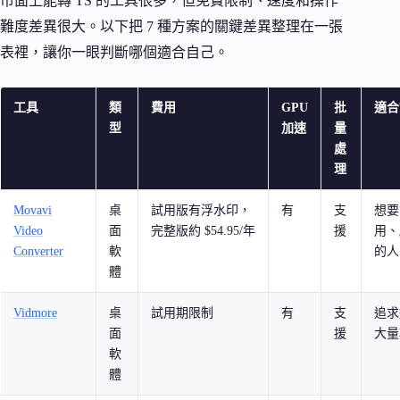
市面上能轉 TS 的工具很多，但免費限制、速度和操作
難度差異很大。以下把 7 種方案的關鍵差異整理在一張
表裡，讓你一眼判斷哪個適合自己。
工具
類
費用
GPU
批
適合
型
加速
量
處
理
Movavi
桌
試用版有浮水印，
有
支
想要
Video
面
完整版約 $54.95/年
援
用、
Converter
軟
的人
體
Vidmore
桌
試用期限制
有
支
追求
面
援
大量
軟
體