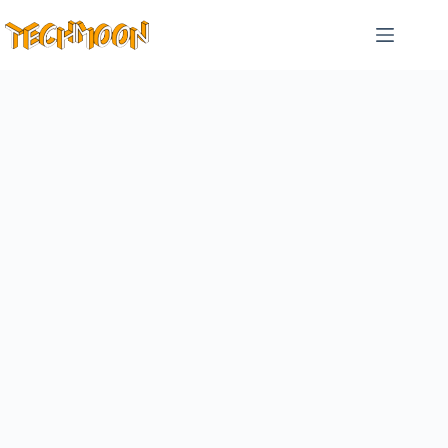
跳
至
主
要
內
容