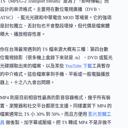
TS（MPEG-2 Transport Stream）是為了「即時傳輸」而
設計的串流格式，主要用在數位電視廣播（DVB、
ATSC）、藍光光碟和中華電信 MOD 等場景。它的強項
是封包獨立、丟封包也不會整段壞掉，但代價是檔案體
積大、播放相容性差。
你在台灣最常遇到的 TS 檔來源大概有三種：第四台數
位電視錄影（很多機上盒錄下來就是 .ts）、DVD 或藍光
光碟擷取出來的檔案、以及某些
YouTube 下載
工具暫存
的中介格式。這些檔案拿到手機、平板或一般電腦播放
器上，十之八九會出問題。
MP4 則是目前相容性最高的影音容器格式，幾乎所有裝
置、瀏覽器和社交平台都原生支援。同樣畫質下 MP4 的
檔案通常比 TS 小 30% 到 50%，而且方便用
影片剪輯工
具
做後製、加字幕或壓縮。把 TS 轉成 MP4 不是非做不