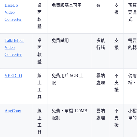
EaseUS
桌
免費版基本可用
有
支
預算
Video
面
援
要處
Converter
軟
式
體
TalkHelper
桌
免費試用
多執
支
需要
Video
面
行緒
援
的轉
Converter
軟
體
VEED.IO
線
免費用戶 5GB 上
雲端
不
偶爾
上
限
處理
支
檔、
工
援
具
AnyConv
線
免費，單檔 120MB
雲端
不
小檔
上
限制
處理
支
單的
工
援
具