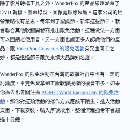
除了影片轉檔工具之外，WonderFox 的產品線還涵蓋了
DVD 轉檔、螢幕錄製、圖像處理等領域。這家公司的經
營策略很有意思，每年到了聖誕節、新年這些節日，就
會聯合其他軟體開發商推出限免活動。這種做法一方面
可以回饋老使用者，另一方面也讓更多人認識他們的產
品。跟
VideoProc Converter 的限免活動
有異曲同工之
妙，都是透過節日限免來擴大品牌知名度。
WonderFox 的限免活動在台灣的軟體社群中也有一定的
討論度，畢竟免費拿到正版軟體授權的機會不多。如果
你過去也曾關注過
AOMEI World Backup Day 的限免活
動
，那你對這類活動的運作方式應該不陌生：進入活動
頁面、下載安裝、輸入序號啟用，整個流程通常不會超
過十分鐘。