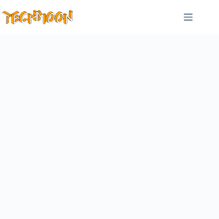
跳
至
主
要
內
容