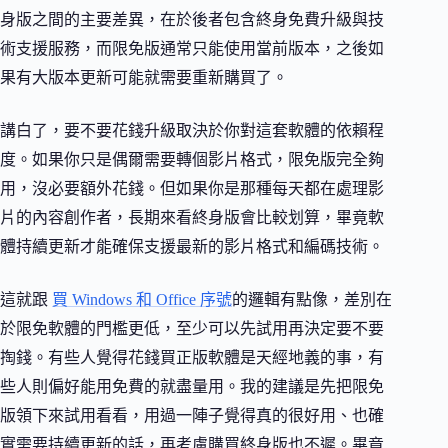
身版之間的主要差異，在於後者包含終身免費升級與技
術支援服務，而限免版通常只能使用當前版本，之後如
果有大版本更新可能就需要重新購買了。
講白了，要不要花錢升級取決於你對這套軟體的依賴程
度。如果你只是偶爾需要轉個影片格式，限免版完全夠
用，沒必要額外花錢。但如果你是那種每天都在處理影
片的內容創作者，長期來看終身版會比較划算，畢竟軟
體持續更新才能確保支援最新的影片格式和編碼技術。
這就跟
買 Windows 和 Office 序號
的邏輯有點像，差別在
於限免軟體的門檻更低，至少可以先試用再決定要不要
掏錢。有些人覺得花錢買正版軟體是天經地義的事，有
些人則偏好能用免費的就盡量用。我的建議是先把限免
版領下來試用看看，用過一陣子覺得真的很好用、也確
實需要持續更新的話，再考慮購買終身版也不遲。畢竟