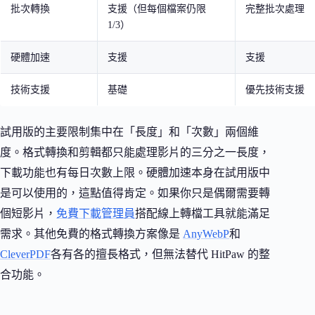
批次轉換
支援（但每個檔案仍限
完整批次處理
1/3）
硬體加速
支援
支援
技術支援
基礎
優先技術支援
試用版的主要限制集中在「長度」和「次數」兩個維
度。格式轉換和剪輯都只能處理影片的三分之一長度，
下載功能也有每日次數上限。硬體加速本身在試用版中
是可以使用的，這點值得肯定。如果你只是偶爾需要轉
個短影片，
免費下載管理員
搭配線上轉檔工具就能滿足
需求。其他免費的格式轉換方案像是
AnyWebP
和
CleverPDF
各有各的擅長格式，但無法替代 HitPaw 的整
合功能。