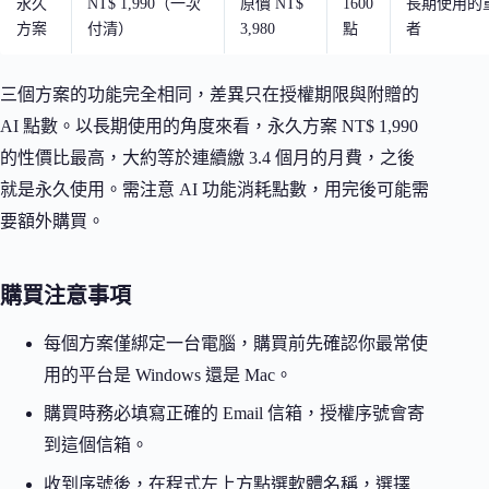
永久
NT$ 1,990（一次
原價 NT$
1600
長期使用的
方案
付清）
3,980
點
者
三個方案的功能完全相同，差異只在授權期限與附贈的
AI 點數。以長期使用的角度來看，永久方案 NT$ 1,990
的性價比最高，大約等於連續繳 3.4 個月的月費，之後
就是永久使用。需注意 AI 功能消耗點數，用完後可能需
要額外購買。
購買注意事項
每個方案僅綁定一台電腦，購買前先確認你最常使
用的平台是 Windows 還是 Mac。
購買時務必填寫正確的 Email 信箱，授權序號會寄
到這個信箱。
收到序號後，在程式左上方點選軟體名稱，選擇