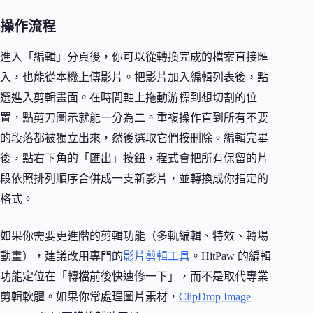
操作流程
進入「編輯」分頁後，你可以從轉換完成的檔案直接匯
入，也能從本機上傳影片。把影片加入編輯列表後，點
選進入剪輯畫面。在時間軸上拖動游標到想切割的位
置，點剪刀圖示就能一分為二。重複操作直到所有不要
的段落都被獨立出來，然後選取它們按刪除。編輯完畢
後，點右下角的「匯出」按鈕，程式會把所有保留的片
段依照排列順序合併成一支新影片，並轉換成你指定的
格式。
如果你需要更進階的剪輯功能（多軌編輯、特效、轉場
動畫），建議改用專門的
影片剪輯工具
。HitPaw 的編輯
功能定位在「轉檔前後快速修一下」，而不是取代專業
剪輯軟體。如果你常處理圖片素材，
ClipDrop Image