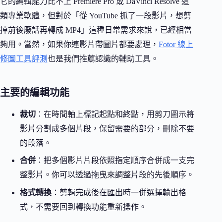
它的編輯能力比不上 Premiere Pro 或 DaVinci Resolve 這
類專業軟體，但對於「從 YouTube 抓了一段影片，想剪
掉前後廢話再轉成 MP4」這種日常需求來說，已經相當
夠用。當然，如果你連影片帶圖片都要處理，
Fotor 線上
修圖工具評測
也是我們推薦認識的輔助工具。
主要的編輯功能
裁切
：在時間軸上標記起點和終點，用剪刀圖示將
影片分割成多個片段，保留需要的部分，刪除不要
的段落。
合併
：把多個影片片段依照指定順序合併成一支完
整影片。你可以透過拖曳來調整片段的先後順序。
格式轉換
：剪輯完成後在匯出時一併選擇輸出格
式，不需要回到轉換功能重新操作。