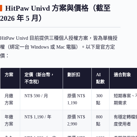
HitPaw Univd 方案與價格（截至
2026 年 5 月）
HitPaw Univd 目前提供三種個人授權方案，皆為單機授
權（綁定一台 Windows 或 Mac 電腦）。以下是官方定
價：
方案
定價（新台幣，
劃折扣
AI
適合對象
不含稅）
點數
月繳
NT$ 590 / 月
原價 NT$
300
短期專案、
方案
1,190
點
期需求
年繳
NT$ 1,190 / 年
原價 NT$
800
有穩定轉檔
方案
2,990
點
度使用者