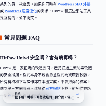
系列的另一款產品。如果你同時有
WordPress SEO 外掛
或
WordPress 速度優化
的需求，HitPaw 和這些網站工具
是互補的，並不衝突。
常見問題 FAQ
HitPaw Univd 安全嗎？會有病毒嗎？
HitPaw 是一家正規的軟體公司，產品通過主流防毒軟體
的安全掃描。程式本身不包含惡意程式碼或廣告軟體，
所有轉檔和下載操作都在本機完成，不會把你的檔案上
傳到第三方伺服器。建議從
官方網站
下載，避免從來路
目錄
01
不明的第三方網站取得安裝檔。
把下載、轉檔、修剪收進同一個介面，省下裝三套軟體的功夫
36