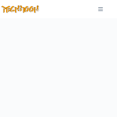
跳
至
主
要
內
容