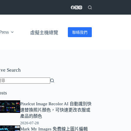
ress
聯絡我們
虛擬主機總覽
ive Search
找
osts
不
到
Pixelcut Image Recolor AI 自動識別快
符
速替換照片顏色，可快速更改衣服或
合
產品的顏色
條
2026-07-28
Mark My Images 免費線上圖片編輯
件