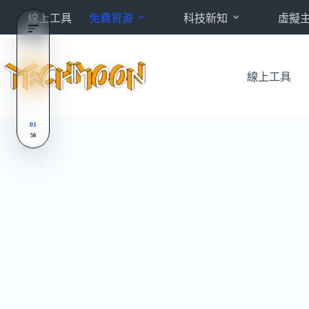
跳
線上工具
免費資源
科技新知
虛擬
至
主
要
內
線上工具
容
01
50