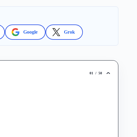
Google
Grok
01
/
50