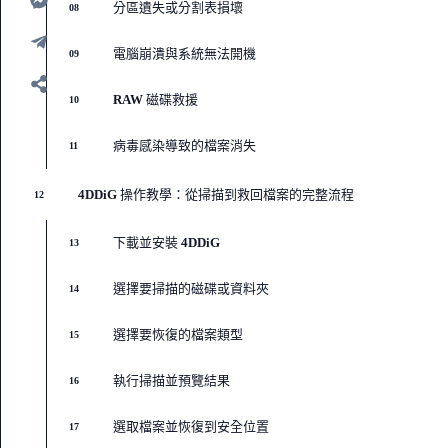
分區遺失或分割表損壞
08
電腦崩潰與系統無法開機
09
RAW 磁碟救援
10
病毒感染導致的檔案消失
11
4DDiG 操作教學：從掃描到救回檔案的完整流程
12
下載並安裝 4DDiG
13
選擇要掃描的磁碟或資料夾
14
選擇要恢復的檔案類型
15
執行掃描並預覽結果
16
選取檔案並恢復到安全位置
17