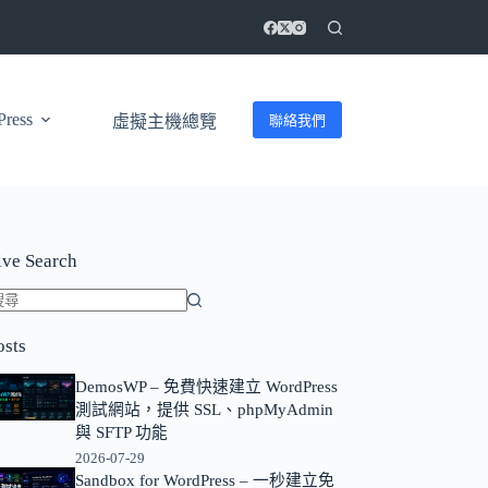
ress
聯絡我們
虛擬主機總覽
ive Search
找
osts
不
到
DemosWP – 免費快速建立 WordPress
符
測試網站，提供 SSL、phpMyAdmin
合
與 SFTP 功能
條
2026-07-29
Sandbox for WordPress – 一秒建立免
件