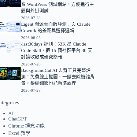
費 WordPress 測試網站，方便進行主
的
題與外掛測試
結
2026-07-28
果
Eigent 開源桌面版評測：與 Claude
Cowork 的差距與選擇邏輯
2026-08-03
/last30days 評測：53K 星 Claude
Code Skill，把 15 個社群平台 30 天
討論收斂成研究簡報
2026-07-26
BackgroundCut AI 去背工具完整評
測：免費線上摳圖、一鍵去除複雜背
景，髮絲細節也能精準處理
2026-07-28
ategories
AI
ChatGPT
Chrome 擴充功能
Excel 教學