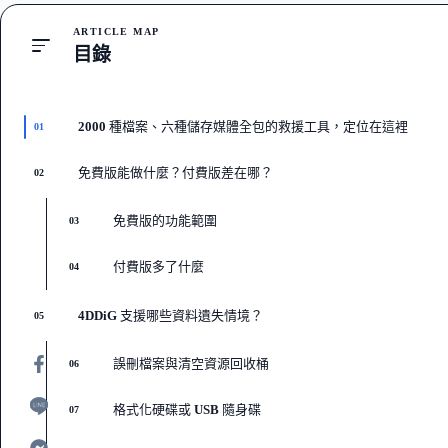
ARTICLE MAP
目錄
2000 種檔案、六種儲存媒體全包的救援工具，定位在這裡
01
免費版能做什麼？付費版差在哪？
02
免費版的功能範圍
03
付費版多了什麼
04
4DDiG 支援哪些資料遺失情境？
05
誤刪檔案與清空資源回收桶
06
格式化硬碟或 USB 隨身碟
07