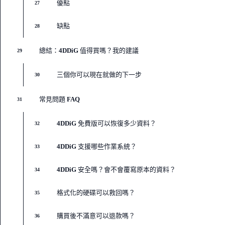
優點
27
缺點
28
總結：4DDiG 值得買嗎？我的建議
29
三個你可以現在就做的下一步
30
常見問題 FAQ
31
4DDiG 免費版可以恢復多少資料？
32
4DDiG 支援哪些作業系統？
33
4DDiG 安全嗎？會不會覆寫原本的資料？
34
格式化的硬碟可以救回嗎？
35
購買後不滿意可以退款嗎？
36