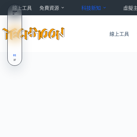
跳
線上工具
免費資源
科技新知
虛擬
至
主
要
內
線上工具
容
01
37