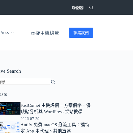
ress
聯絡我們
虛擬主機總覽
ive Search
找
osts
不
到
FastComet 主機評價 – 方案價格、優
符
缺點分析與 WordPress 架站教學
合
2026-07-29
條
Antify 免費 macOS 分流工具：讓特
定 App 走代理、其他直連
件