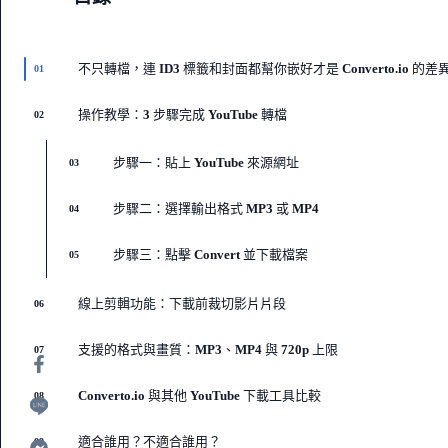
不只轉檔，連 ID3 標籤和封面都幫你嵌好才是 Converto.io 的差
01
操作教學：3 步驟完成 YouTube 轉檔
02
步驟一：貼上 YouTube 來源網址
03
步驟二：選擇輸出格式 MP3 或 MP4
04
步驟三：點擊 Convert 並下載檔案
05
線上剪輯功能：下載前裁切影片片段
06
支援的格式與畫質：MP3、MP4 與 720p 上限
07
Converto.io 與其他 YouTube 下載工具比較
08
適合誰用？不適合誰用？
09