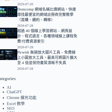
2026-07-20
的
Domcomp 網域名稱比價網站，快速
結
尋找最便宜的網域註冊商完整教學
果
（首購、續約、轉移）
2026-07-28
超過 40 個線上學習網站 – 網頁設
計、程式語言、各種領域線上課程免
費/付費資源索引
2026-07-28
Picwish 無損放大圖片工具 – 免費線
上小圖放大工具，最高可將圖片擴大
至 4 倍並保持畫質清晰不失真
2026-07-28
ategories
AI
ChatGPT
Chrome 擴充功能
Excel 教學
SEO