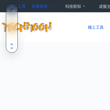
跳
線上工具
免費資源
科技新知
虛擬
至
主
要
內
線上工具
容
01
22