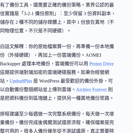
有了備份工具，還需要正確的備份策略。業界公認的最
佳實踐是「3-2-1 備份原則」：至少保留 3 份資料副本，
儲存在 2 種不同的儲存媒體上，其中 1 份放在異地（不
同物理位置，不只是不同硬碟）。
白話文解釋：你的原始檔案算一份，再準備一份本地備
份（外接硬碟），再加上一份雲端備份。AOMEI
Backupper 處理本地備份，雲端備份可以用
Proton Drive
這類提供端對端加密的雲端硬碟服務。如果你經營網
站，
UpdraftPlus
是 WordPress 最受歡迎的備份外掛，可
以自動備份整個網站並上傳到雲端。
Archive Forever
則
是把資料備份到區塊鏈上，提供另一種異地備份思路。
排程建議至少每週做一次完整系統備份，每天做一次增
量備份。備份完成後偶爾測試還原流程，確保檔案是完
整可用的。很多人備份幾年從不測試還原，真正需要時