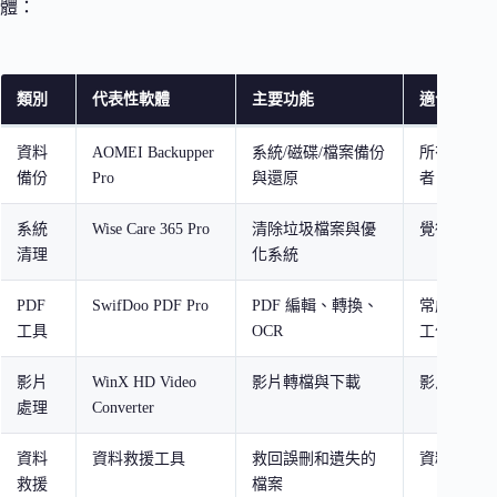
體：
類別
代表性軟體
主要功能
適合對象
資料
AOMEI Backupper
系統/磁碟/檔案備份
所有 Wind
備份
Pro
與還原
者
系統
Wise Care 365 Pro
清除垃圾檔案與優
覺得電腦變
清理
化系統
PDF
SwifDoo PDF Pro
PDF 編輯、轉換、
常處理文件
工具
OCR
工作者
影片
WinX HD Video
影片轉檔與下載
影片創作者
處理
Converter
資料
資料救援工具
救回誤刪和遺失的
資料意外遺
救援
檔案