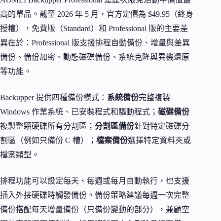
高的單品。截至 2026 年 5 月，官方定價為 $49.95（終身
授權），免費版（Standard）和 Professional 版的主要差
異在於：Professional 版支援排程自動備份、增量與差異
備份、備份加密、動態磁碟備份、系統克隆與異機還原
等功能。
Backupper 提供四種備份模式：
系統備份
完整複製
Windows 作業系統、已安裝程式和驅動程式；
磁碟備份
複製整顆硬碟所有分割區；
分割區備份
針對特定磁碟分
割區（例如只備份 C 槽）；
檔案備份
選擇特定資料夾或
檔案類型。
排程功能可以設定每天、每週或每月自動執行，也支援
插入外接硬碟時觸發備份。備份策略建議每週一次完整
備份搭配每天增量備份（只備份變動的部分），兼顧空