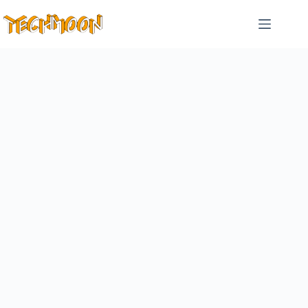
跳
至
主
要
內
容