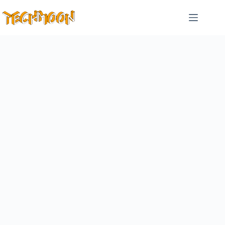
跳
至
主
要
內
容