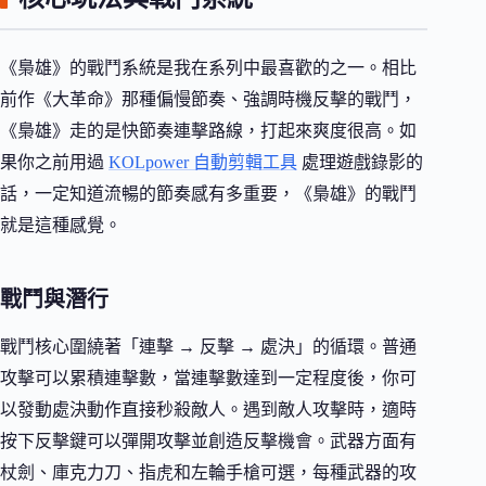
《梟雄》的戰鬥系統是我在系列中最喜歡的之一。相比
前作《大革命》那種偏慢節奏、強調時機反擊的戰鬥，
《梟雄》走的是快節奏連擊路線，打起來爽度很高。如
果你之前用過
KOLpower 自動剪輯工具
處理遊戲錄影的
話，一定知道流暢的節奏感有多重要，《梟雄》的戰鬥
就是這種感覺。
戰鬥與潛行
戰鬥核心圍繞著「連擊 → 反擊 → 處決」的循環。普通
攻擊可以累積連擊數，當連擊數達到一定程度後，你可
以發動處決動作直接秒殺敵人。遇到敵人攻擊時，適時
按下反擊鍵可以彈開攻擊並創造反擊機會。武器方面有
杖劍、庫克力刀、指虎和左輪手槍可選，每種武器的攻