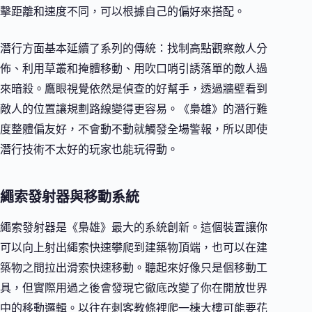
擊距離和速度不同，可以根據自己的偏好來搭配。
潛行方面基本延續了系列的傳統：找制高點觀察敵人分
佈、利用草叢和掩體移動、用吹口哨引誘落單的敵人過
來暗殺。鷹眼視覺依然是偵查的好幫手，透過牆壁看到
敵人的位置讓規劃路線變得更容易。《梟雄》的潛行難
度整體偏友好，不會動不動就觸發全場警報，所以即使
潛行技術不太好的玩家也能玩得動。
繩索發射器與移動系統
繩索發射器是《梟雄》最大的系統創新。這個裝置讓你
可以向上射出繩索快速攀爬到建築物頂端，也可以在建
築物之間拉出滑索快速移動。聽起來好像只是個移動工
具，但實際用過之後會發現它徹底改變了你在開放世界
中的移動邏輯。以往在刺客教條裡爬一棟大樓可能要花