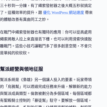
三十秒到一分鐘，有了繩索發射器之後大概五秒就搞定
了。這種效率的提升，跟
優化 WordPress 網站速度
帶來
的體驗改善有異曲同工之妙。
在戰鬥中繩索發射器也有獨特的應用：你可以從高處用
繩索將敵人拉上來直接丟下樓，也可以利用滑索快速脫
離戰鬥。這些小技巧讓戰鬥多了很多創意空間，不會只
是單純的砍砍砍。
幫派經營與領地征服
幫派系統是《梟雄》另一個讓人投入的要素。玩家帶領
的「烏鴉幫」可以透過完成任務來升級，解鎖新的能力
與幫派成員類型。倫敦被劃分為多個區域，每個區域都
有聖殿騎士控制的「暴徒幫」駐守。要解放一個區域，