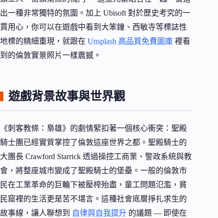
出一種非常獨特的氛圍。加上 Ubisoft 對於歷史考究的一
貫用心，你可以在遊戲中看到大笨鐘、西敏寺等標誌性
地標的精細重現，就跟在
Unsplash 高品質免費圖庫
裡看
到的倫敦實景照片一樣震撼。
遊戲背景故事與世界觀
《刺客教條：梟雄》的劇情緊扣著一個核心衝突：聖殿
騎士團已經實質掌控了倫敦這座世界之都。聖殿騎士的
大團長 Crawford Starrick 透過操控工商業、警政系統與教
會，將整座城市變成了聖殿騎士的堡壘。一般的倫敦市
民在工業革命的巨輪下被壓榨殆盡，童工問題氾濫，貧
民窟裡的生活更是苦不堪言。這種社會底層掙扎求生的
故事線，讓人聯想到
自律與自我提升
的議題 — 即使在