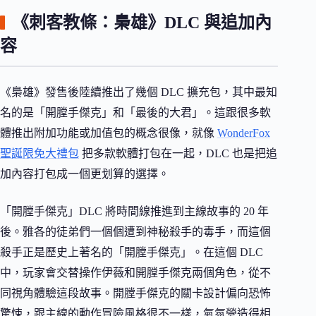
《刺客教條：梟雄》DLC 與追加內
容
《梟雄》發售後陸續推出了幾個 DLC 擴充包，其中最知
名的是「開膛手傑克」和「最後的大君」。這跟很多軟
體推出附加功能或加值包的概念很像，就像
WonderFox
聖誕限免大禮包
把多款軟體打包在一起，DLC 也是把追
加內容打包成一個更划算的選擇。
「開膛手傑克」DLC 將時間線推進到主線故事的 20 年
後。雅各的徒弟們一個個遭到神秘殺手的毒手，而這個
殺手正是歷史上著名的「開膛手傑克」。在這個 DLC
中，玩家會交替操作伊薇和開膛手傑克兩個角色，從不
同視角體驗這段故事。開膛手傑克的關卡設計偏向恐怖
驚悚，跟主線的動作冒險風格很不一樣，氣氛營造得相