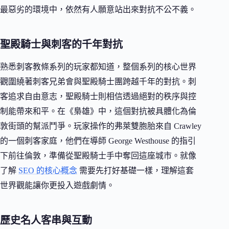
最惡劣的環境中，依然有人願意站出來對抗不公不義。
聖殿騎士與刺客的千年對抗
熟悉刺客教條系列的玩家都知道，整個系列的核心世界
觀圍繞著刺客兄弟會與聖殿騎士團跨越千年的對抗。刺
客追求自由意志，聖殿騎士則相信透過絕對的秩序與控
制能帶來和平。在《梟雄》中，這個對抗被具體化為倫
敦街頭的幫派鬥爭。玩家操作的弗萊雙胞胎來自 Crawley
的一個刺客家庭，他們在導師 George Westhouse 的指引
下前往倫敦，準備從聖殿騎士手中奪回這座城市。就像
了解
SEO 的核心概念
需要先打好基礎一樣，理解這套
世界觀能讓你更投入遊戲劇情。
歷史名人客串與互動