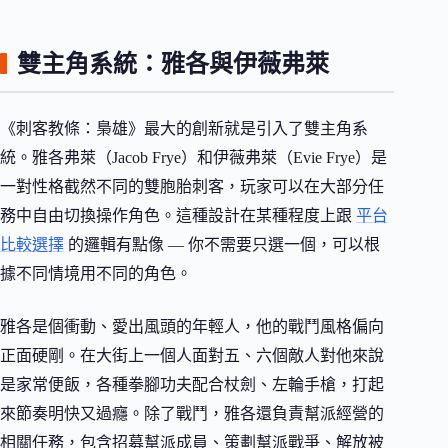
雙主角系統：雅各與伊薇弗萊
《刺客教條：梟雄》最大的創新就是引入了雙主角系
統。雅各弗萊（Jacob Frye）和伊薇弗萊（Evie Frye）是
一對性格截然不同的雙胞胎刺客，玩家可以在大部分任
務中自由切換操作角色。這種設計在某種程度上跟
平台
比較選擇
的邏輯有點像 — 你不需要只選一個，可以根
據不同情境用不同的角色。
雅各是個衝動、愛出風頭的年輕人，他的戰鬥風格偏向
正面硬剛。在大街上一個人面對五、六個敵人對他來說
是家常便飯，各種拳腳功夫配合杖劍、左輪手槍，打起
來節奏明快又過癮。除了戰鬥，雅各還負責幫派經營的
相關任務，包含招募幫派成員、策劃幫派戰爭、解放被