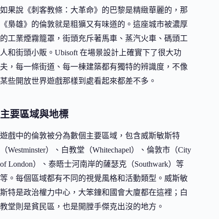
如果說《刺客教條：大革命》的巴黎是精緻華麗的，那
《梟雄》的倫敦就是粗獷又有味道的。這座城市被濃厚
的工業煙霧籠罩，街頭充斥著馬車、蒸汽火車、碼頭工
人和街頭小販。Ubisoft 在場景設計上確實下了很大功
夫，每一條街道、每一棟建築都有獨特的辨識度，不像
某些開放世界遊戲那樣到處看起來都差不多。
主要區域與地標
遊戲中的倫敦被分為數個主要區域，包含威斯敏斯特
（Westminster）、白教堂（Whitechapel）、倫敦市（City
of London）、泰晤士河南岸的薩瑟克（Southwark）等
等。每個區域都有不同的視覺風格和活動類型。威斯敏
斯特是政治權力中心，大笨鐘和國會大廈都在這裡；白
教堂則是貧民區，也是開膛手傑克出沒的地方。