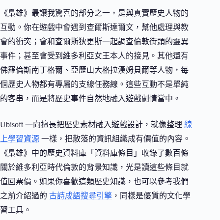
《梟雄》最讓我驚喜的部分之一，是與真實歷史人物的
互動。你在遊戲中會遇到查爾斯達爾文，幫他處理與教
會的衝突；會和查爾斯狄更斯一起調查倫敦街頭的靈異
事件；甚至會受到維多利亞女王本人的接見。其他還有
佛羅倫斯南丁格爾、亞歷山大格拉漢姆貝爾等人物，每
個歷史人物都有專屬的支線任務線。這些互動不是單純
的客串，而是將歷史事件自然地融入遊戲劇情當中。
Ubisoft 一向擅長把歷史素材融入遊戲設計，就像整理
線
上學習資源
一樣，把散落的資訊組織成有價值的內容。
《梟雄》中的歷史資料庫「資料庫條目」收錄了數百條
關於維多利亞時代倫敦的背景知識，光是讀這些條目就
值回票價。如果你喜歡這類歷史知識，也可以參考我們
之前介紹過的
古詩成語搜尋引擎
，同樣是優質的文化學
習工具。