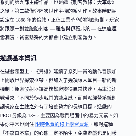
系列的第九部主線作品，也是繼《刺客教條：大革命》
之後，第二款僅登陸次世代主機的系列作。故事時間軸
設定在 1868 年的倫敦，正值工業革命的巔峰時期，玩家
將跟隨一對雙胞胎刺客 — 雅各與伊薇弗萊 — 在這座煙
霧瀰漫、貧富懸殊的大都會中建立刺客勢力。
遊戲基本資訊
在遊戲類型上，《梟雄》延續了系列一貫的動作冒險加
上開放世界探索框架，但加入了幾項讓人耳目一新的新
機制：繩索發射器讓高樓攀爬變得異常快速，馬車追逐
戰帶來了不同於徒步戰鬥的速度感，而幫派經營系統則
讓玩家在主線之外有了培養勢力的長線目標。遊戲的
PEGI 分級為 18+，主要因為戰鬥場面中的暴力元素。如
果你平常也關注
限時免費的線上學習資源
，那對這種
「不拿白不拿」的心態一定不陌生，免費遊戲也是同樣