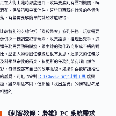
走在大街上隨時都能遇到。收集要素則有壓制機關、啤
酒花、保險箱和皇家信件，這些東西藏在倫敦的各個角
落，有些需要解簡單的謎題才能取得。
比較特別的支線包括「謀殺懸案」系列任務，玩家需要
像偵探一樣調查犯罪現場、收集證據、推理出兇手。這
類任務需要動點腦筋，跟主線的動作取向形成不錯的對
比。歷史人物專屬任務線也很有意思，達爾文的任務涉
及科學與宗教的衝突，狄更斯的任務則帶有超自然色
彩，每條線都有自己的故事弧線。如果你喜歡解謎推理
的感覺，可能也會對
Diff Checker 文字比對工具
感興
趣，雖然用途不同，但那種「找出差異」的邏輯思考是
相通的。
《刺客教條：梟雄》PC 系統需求