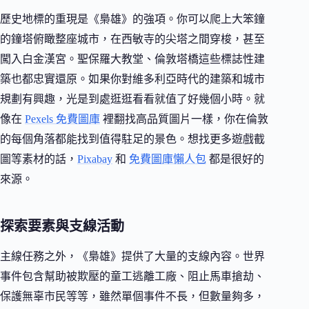
歷史地標的重現是《梟雄》的強項。你可以爬上大笨鐘
的鐘塔俯瞰整座城市，在西敏寺的尖塔之間穿梭，甚至
闖入白金漢宮。聖保羅大教堂、倫敦塔橋這些標誌性建
築也都忠實還原。如果你對維多利亞時代的建築和城市
規劃有興趣，光是到處逛逛看看就值了好幾個小時。就
像在
Pexels 免費圖庫
裡翻找高品質圖片一樣，你在倫敦
的每個角落都能找到值得駐足的景色。想找更多遊戲截
圖等素材的話，
Pixabay
和
免費圖庫懶人包
都是很好的
來源。
探索要素與支線活動
主線任務之外，《梟雄》提供了大量的支線內容。世界
事件包含幫助被欺壓的童工逃離工廠、阻止馬車搶劫、
保護無辜市民等等，雖然單個事件不長，但數量夠多，