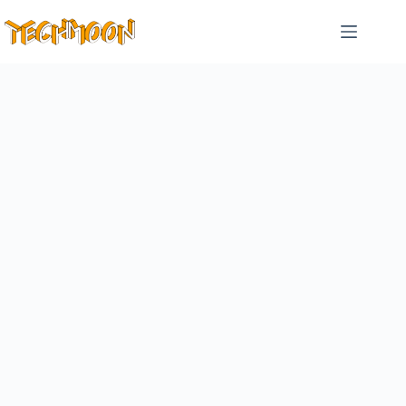
跳
至
主
要
內
容