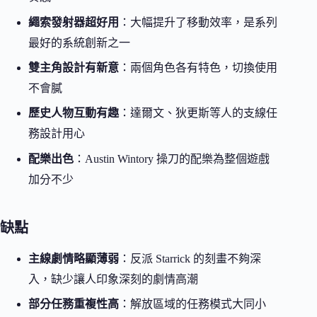
繩索發射器超好用
：大幅提升了移動效率，是系列
最好的系統創新之一
雙主角設計有新意
：兩個角色各有特色，切換使用
不會膩
歷史人物互動有趣
：達爾文、狄更斯等人的支線任
務設計用心
配樂出色
：Austin Wintory 操刀的配樂為整個遊戲
加分不少
缺點
主線劇情略顯薄弱
：反派 Starrick 的刻畫不夠深
入，缺少讓人印象深刻的劇情高潮
部分任務重複性高
：解放區域的任務模式大同小