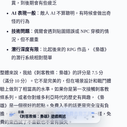
異，到後期會有些疲乏
AI 表現一般
：敵人 AI 不算聰明，有時候會做出奇
怪的行為
技術問題
：偶爾會遇到貼圖錯誤或 NPC 穿模的情
況，但不嚴重
潛行深度有限
：比起後來的 RPG 作品，《梟雄》
的潛行系統相對簡單
整體來說，我給《刺客教條：梟雄》的評分是 7.5 分
（滿分 10 分）。它不是完美的，但在場景設計和戰鬥體
驗上做到了相當高的水準。如果你是第一次接觸刺客教
條系列，或者你對維多利亞時代的歷史有興趣，《梟
雄》是一個很好的起點。免費入手的話更是完全沒有負
目錄
01
擔，不好玩也不心疼。就像
選擇免費去背工具
一樣，免
《刺客教條：梟雄》遊戲概述
35
費的東西試了不喜歡也不會有損失。