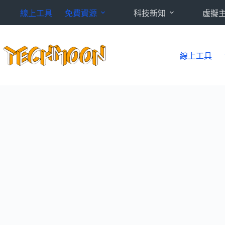
跳
線上工具
免費資源
科技新知
虛擬
至
主
要
內
線上工具
容