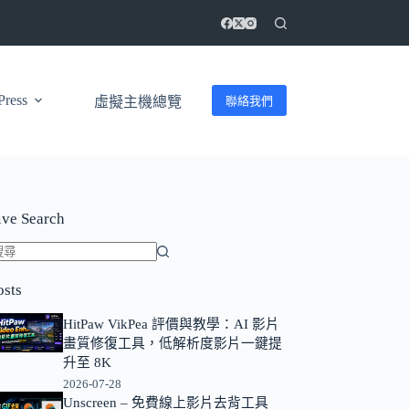
ress
聯絡我們
虛擬主機總覽
ive Search
找
osts
不
到
HitPaw VikPea 評價與教學：AI 影片
符
畫質修復工具，低解析度影片一鍵提
合
升至 8K
條
2026-07-28
Unscreen – 免費線上影片去背工具
件