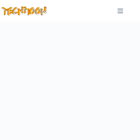
跳
至
主
要
內
容