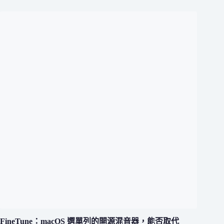
FineTune：macOS 選單列的開源混音器，能否取代