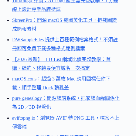
Turbologo 評價：AI Logo 產生器完整教學，5 分鐘
線上設計專業品牌標誌
SkreenPro：開源 macOS 截圖美化工具，把截圖變
成簡報素材
DWSampleFiles 提供上百種範例檔案格式！不須註
冊即可免費下載多種格式範例檔案
【2026 最新】TLD-List 網域比價完整教學：首
購、續約、移轉最便宜域名一次搞定
macOSicons：超過 3 萬枚 Mac 應用圖標任你下
載，順手整理 Dock 醜亂差
pure-genealogy：開源族譜系統，把家族血緣關係化
為 2D／3D 視覺化
aviftopng.io：瀏覽器 AVIF 轉 PNG 工具，檔案不上
傳雲端