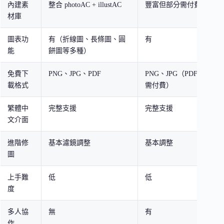
內建素
整合 photoAC + illustAC
豐富但部分需付費
中
材庫
圖表功
有（折線圖、長條圖、圓
有
無
能
餅圖等多種）
免費下
PNG、JPG、PDF
PNG、JPG（PDF
P
載格式
需付費）
繁體中
完整支援
完整支援
部
文介面
進階修
基本濾鏡調整
基本調整
進
圖
能
上手難
低
低
中
度
多人協
無
有
有
作