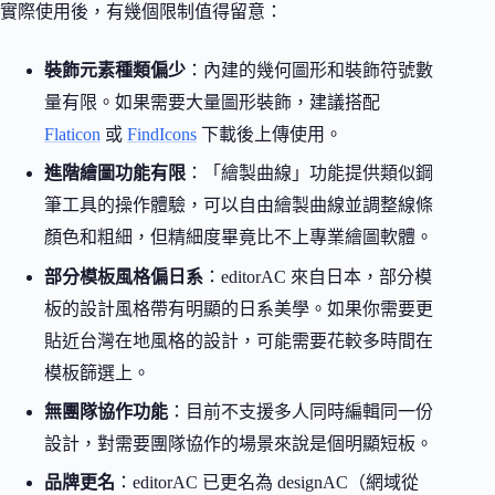
實際使用後，有幾個限制值得留意：
裝飾元素種類偏少
：內建的幾何圖形和裝飾符號數
量有限。如果需要大量圖形裝飾，建議搭配
Flaticon
或
FindIcons
下載後上傳使用。
進階繪圖功能有限
：「繪製曲線」功能提供類似鋼
筆工具的操作體驗，可以自由繪製曲線並調整線條
顏色和粗細，但精細度畢竟比不上專業繪圖軟體。
部分模板風格偏日系
：editorAC 來自日本，部分模
板的設計風格帶有明顯的日系美學。如果你需要更
貼近台灣在地風格的設計，可能需要花較多時間在
模板篩選上。
無團隊協作功能
：目前不支援多人同時編輯同一份
設計，對需要團隊協作的場景來說是個明顯短板。
品牌更名
：editorAC 已更名為 designAC（網域從