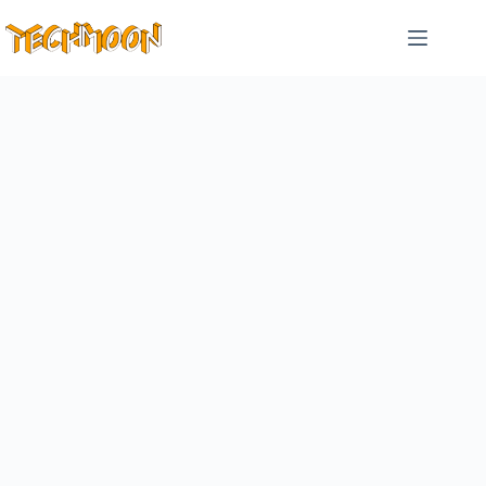
跳
至
主
要
內
容