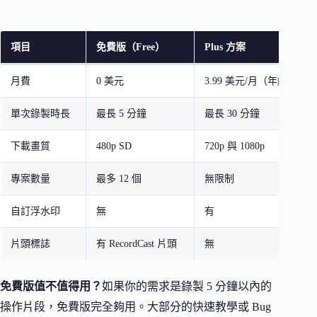
項目
免費版（Free）
Plus 方案
月費
0 美元
3.99 美元/月（年繳 47.8
單次錄製時長
最長 5 分鐘
最長 30 分鐘
下載畫質
480p SD
720p 與 1080p
專案數量
最多 12 個
無限制
自訂浮水印
無
有
片頭標誌
有 RecordCast 片頭
無
免費版值不值得用？
如果你的需求是錄製 5 分鐘以內的
操作片段，免費版完全夠用。大部分的快速教學或 Bug