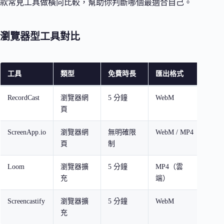
款常見工具做橫向比較，幫助你判斷哪個最適合自己。
瀏覽器型工具對比
工具
類型
免費時長
匯出格式
線上
RecordCast
瀏覽器網
5 分鐘
WebM
有
頁
（Fl
ScreenApp.io
瀏覽器網
無明確限
WebM / MP4
基礎
頁
制
Loom
瀏覽器擴
5 分鐘
MP4（雲
有
充
端）
Screencastify
瀏覽器擴
5 分鐘
WebM
基礎
充