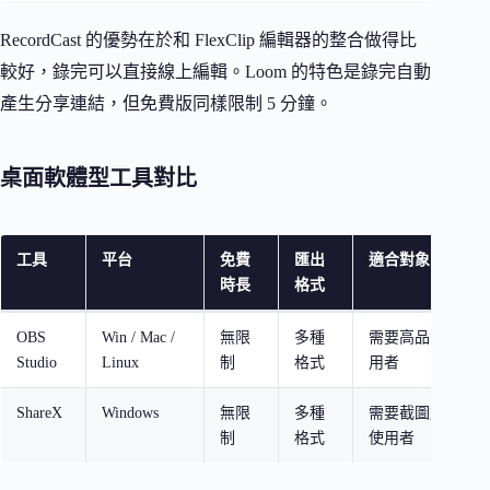
RecordCast 的優勢在於和 FlexClip 編輯器的整合做得比
較好，錄完可以直接線上編輯。Loom 的特色是錄完自動
產生分享連結，但免費版同樣限制 5 分鐘。
桌面軟體型工具對比
工具
平台
免費
匯出
適合對象
時長
格式
OBS
Win / Mac /
無限
多種
需要高品質、高
Studio
Linux
制
格式
用者
ShareX
Windows
無限
多種
需要截圖加錄製的 W
制
格式
使用者