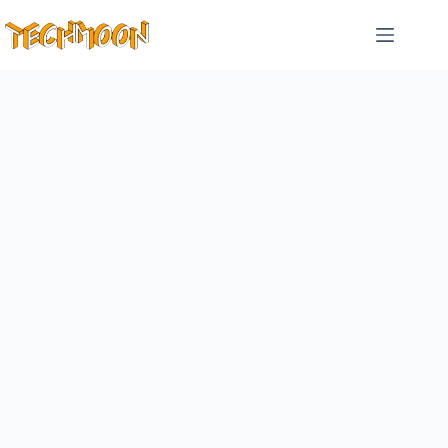
跳
至
主
要
內
容