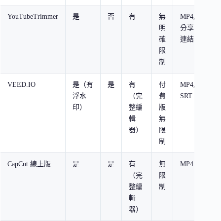
YouTubeTrimmer
是
否
有
無
MP4,
72
明
分享
確
連結
限
制
VEED.IO
是（有
是
有
付
MP4,
10
浮水
（完
費
SRT
印）
整編
版
輯
無
器）
限
制
CapCut 線上版
是
是
有
無
MP4
4K
（完
限
整編
制
輯
器）