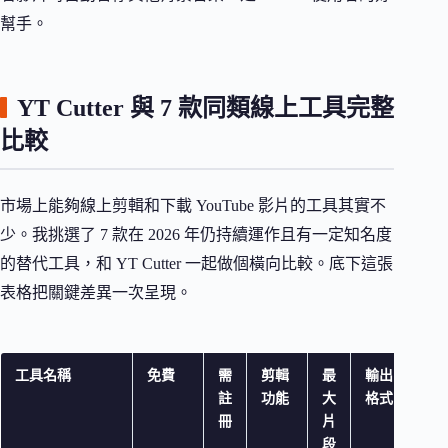
幫手。
YT Cutter 與 7 款同類線上工具完整
比較
市場上能夠線上剪輯和下載 YouTube 影片的工具其實不
少。我挑選了 7 款在 2026 年仍持續運作且有一定知名度
的替代工具，和 YT Cutter 一起做個橫向比較。底下這張
表格把關鍵差異一次呈現。
工具名稱
免費
需
剪輯
最
輸出
畫
註
功能
大
格式
限
冊
片
段