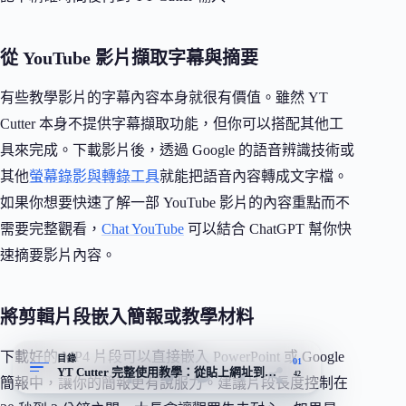
從 YouTube 影片擷取字幕與摘要
有些教學影片的字幕內容本身就很有價值。雖然 YT
Cutter 本身不提供字幕擷取功能，但你可以搭配其他工
具來完成。下載影片後，透過 Google 的語音辨識技術或
其他
螢幕錄影與轉錄工具
就能把語音內容轉成文字檔。
如果你想要快速了解一部 YouTube 影片的內容重點而不
需要完整觀看，
Chat YouTube
可以結合 ChatGPT 幫你快
速摘要影片內容。
將剪輯片段嵌入簡報或教學材料
下載好的 MP4 片段可以直接嵌入 PowerPoint 或 Google
目錄
01
YT Cutter 完整使用教學：從貼上網址到下載檔案
42
簡報中，讓你的簡報更有說服力。建議片段長度控制在