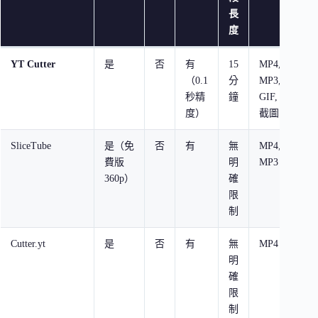
長
度
YT Cutter
是
否
有
15
MP4,
72
（0.1
分
MP3,
10
秒精
鐘
GIF,
度）
截圖
SliceTube
是（免
否
有
無
MP4,
免
費版
明
MP3
36
360p）
確
限
制
Cutter.yt
是
否
有
無
MP4
10
明
確
限
制