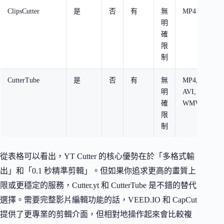
ClipsCutter
是
否
有
無
MP4
10
明
確
限
制
CutterTube
是
否
有
無
MP4,
10
明
AVI,
確
WMV
限
制
從表格可以看出，YT Cutter 的核心優勢在於「多格式輸
出」和「0.1 秒精準剪輯」。但如果你追求更高的畫質上
限或更穩定的服務，Cutter.yt 和 CutterTube 是不錯的替代
選擇。需要完整影片編輯功能的話，VEED.IO 和 CapCut
提供了更專業的剪輯介面，但相對地操作起來會比較複