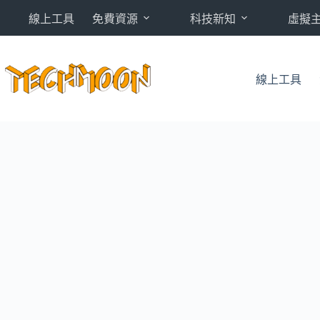
跳
線上工具
免費資源
科技新知
虛擬
至
主
要
內
線上工具
容