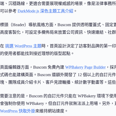
端、沉穩路線，更適合需要展現權威感的場景，像是法律事務所
可以參考
DarkMode.js 深色主題工具介紹
。
標頭（Header）導航風格方面，Buscom 提供透明覆蓋式、固
高度客製化，可設定多欄佈局來放置公司資訊、快速連結、社群
在
挑選 WordPress 主題
時，首頁設計決定了訪客對品牌的第一印象
的使用者都能找到接近理想的版型起點。
頁面編輯器方面，Buscom 免費內建
WPBakery Page Builder
，採
式碼也能建構頁面。Buscom 還額外開發了 12 個以上的自
塊、團隊成員介紹卡片、客戶見證輪播、統計數字動畫等。這些元件
需要注意的是，Buscom 的自訂元件只能在 WPBakery 環境下使
會強制你使用 WPBakery，但自訂元件就無法派上用場。另
WordPress 快取外掛
來維持網站速度。