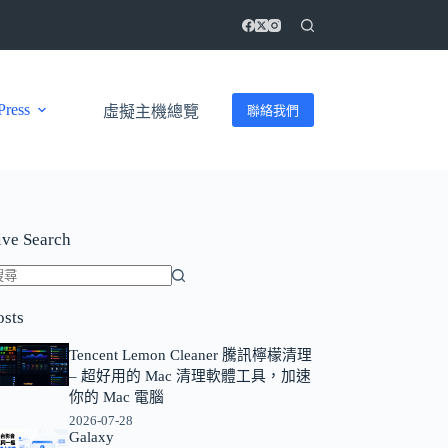
ress
聯絡我們
虛擬主機總覽
ive Search
找
osts
不
到
Tencent Lemon Cleaner 騰訊檸檬清理
符
– 超好用的 Mac 清理軟體工具，加速
合
你的 Mac 電腦
條
2026-07-28
Galaxy
件