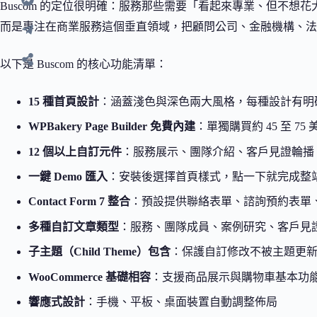
Buscom 的定位很明確：服務那些需要「看起來專業、但不
而是專注在商業服務這個垂直領域，把顧問公司、金融機構、法
以下是 Buscom 的核心功能清單：
15 種首頁設計
：涵蓋淺色與深色兩大風格，每種設計有明
WPBakery Page Builder 免費內建
：單獨購買約 45 至 75
12 個以上自訂元件
：服務展示、團隊介紹、客戶見證輪播、
一鍵 Demo 匯入
：安裝後選擇首頁樣式，點一下就完成整
Contact Form 7 整合
：預設提供聯絡表單、諮詢預約表單
多種自訂文章類型
：服務、團隊成員、案例研究、客戶見
子主題（Child Theme）包含
：保護自訂修改不被主題更
WooCommerce 基礎相容
：支援商品展示與購物車基本功
響應式設計
：手機、平板、桌面裝置自動調整佈局