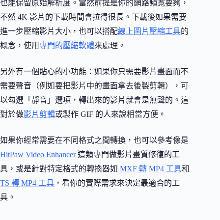
也能保留原始解析度。當然前提是你的網路頻寬要夠，
不然 4K 影片的下載時間會拉得很長。下載後如果需要
進一步壓縮影片大小，也可以搭配
線上圖片壓縮工具
的
概念，使用
專門的壓縮軟體
來處理。
另外有一個貼心的小功能：如果你只需要影片畫面而不
需要聲音（例如要把影片中的畫面拿去後製剪輯），可
以勾選「靜音」選項，轉出來的影片就會是無聲的。這
對於做
影片剪輯
或製作 GIF 的人來說相當方便。
如果你經常需要在不同格式之間轉換，也可以參考像是
HitPaw Video Enhancer
這類專門做影片畫質修復的工
具，或是針對特定格式的轉換器如
MXF 轉 MP4 工具
和
TS 轉 MP4 工具
，看你的實際需求來決定最適合的工
具。