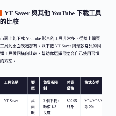
YT Saver 與其他 YouTube 下載工具
的比較
市面上能下載 YouTube 影片的工具非常多，從線上網頁
工具到桌面軟體都有。以下把 YT Saver 與幾款常見的同
類工具做個橫向比較，幫助你選擇最適合自己使用習慣
的方案。
工具名稱
類
免費版限
付費
格式支援
型
制
價格
YT Saver
桌
3 個下載 /
$29.95
MP4/MP3/MOV
面
轉檔 1/3
終身
等 20+
軟
長度