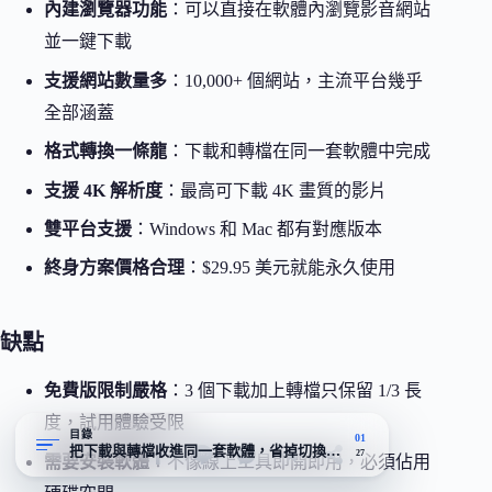
內建瀏覽器功能
：可以直接在軟體內瀏覽影音網站
並一鍵下載
支援網站數量多
：10,000+ 個網站，主流平台幾乎
全部涵蓋
格式轉換一條龍
：下載和轉檔在同一套軟體中完成
支援 4K 解析度
：最高可下載 4K 畫質的影片
雙平台支援
：Windows 和 Mac 都有對應版本
終身方案價格合理
：$29.95 美元就能永久使用
缺點
免費版限制嚴格
：3 個下載加上轉檔只保留 1/3 長
度，試用體驗受限
目錄
01
把下載與轉檔收進同一套軟體，省掉切換工具的麻煩
27
需要安裝軟體
：不像線上工具即開即用，必須佔用