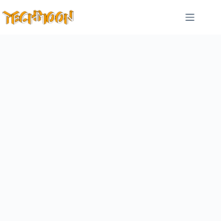
跳
至
主
要
內
容