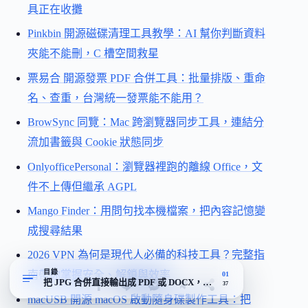
具正在收攤
Pinkbin 開源磁碟清理工具教學：AI 幫你判斷資料
夾能不能刪，C 槽空間救星
票易合 開源發票 PDF 合併工具：批量排版、重命
名、查重，台灣統一發票能不能用？
BrowSync 同覽：Mac 跨瀏覽器同步工具，連結分
流加書籤與 Cookie 狀態同步
OnlyofficePersonal：瀏覽器裡跑的離線 Office，文
件不上傳但繼承 AGPL
Mango Finder：用問句找本機檔案，把內容記憶變
成搜尋結果
2026 VPN 為何是現代人必備的科技工具？完整指
目錄
南帶你掌握安全、解鎖與效率
01
把 JPG 合併直接輸出成 PDF 或 DOCX，這才是 Aspose 真正的差異
37
macUSB 開源 macOS 啟動隨身碟製作工具：把