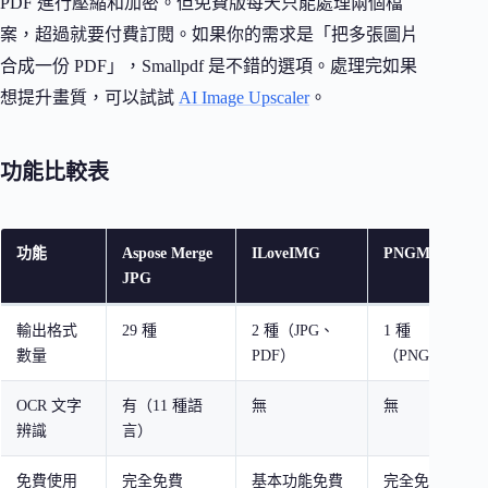
PDF 進行壓縮和加密。但免費版每天只能處理兩個檔
案，超過就要付費訂閱。如果你的需求是「把多張圖片
合成一份 PDF」，Smallpdf 是不錯的選項。處理完如果
想提升畫質，可以試試
AI Image Upscaler
。
功能比較表
功能
Aspose Merge
ILoveIMG
PNGMerge
JPG
輸出格式
29 種
2 種（JPG、
1 種
數量
PDF）
（PNG）
OCR 文字
有（11 種語
無
無
辨識
言）
免費使用
完全免費
基本功能免費
完全免費