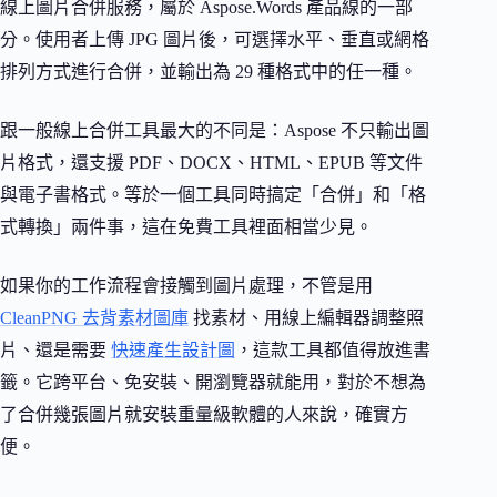
線上圖片合併服務，屬於 Aspose.Words 產品線的一部
分。使用者上傳 JPG 圖片後，可選擇水平、垂直或網格
排列方式進行合併，並輸出為 29 種格式中的任一種。
跟一般線上合併工具最大的不同是：Aspose 不只輸出圖
片格式，還支援 PDF、DOCX、HTML、EPUB 等文件
與電子書格式。等於一個工具同時搞定「合併」和「格
式轉換」兩件事，這在免費工具裡面相當少見。
如果你的工作流程會接觸到圖片處理，不管是用
CleanPNG 去背素材圖庫
找素材、用線上編輯器調整照
片、還是需要
快速產生設計圖
，這款工具都值得放進書
籤。它跨平台、免安裝、開瀏覽器就能用，對於不想為
了合併幾張圖片就安裝重量級軟體的人來說，確實方
便。