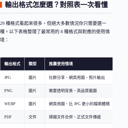
輸出格式怎麼選？對照表一次看懂
29 種格式看起來很多，但絕大多數情況你只需要選一
種。以下表格整理了最常用的 8 種格式與對應的使用情
境：
輸出格式
類型
推薦使用情境
是否觸
JPG
圖片
社群分享、網頁用圖、照片輸出
否
PNG
圖片
需要透明背景、高品質截圖
否
WEBP
圖片
網頁用圖、比 JPG 更小的檔案體積
否
PDF
文件
掃描文件合併、正式文件傳遞
是