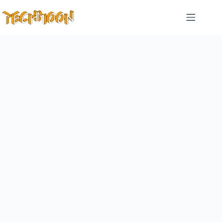
跳
至
主
要
內
容