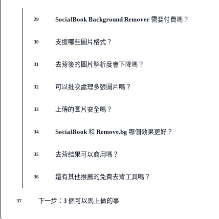
SocialBook Background Remover 需要付費嗎？
29
支援哪些圖片格式？
30
去背後的圖片解析度會下降嗎？
31
可以批次處理多張圖片嗎？
32
上傳的圖片安全嗎？
33
SocialBook 和 Remove.bg 哪個效果更好？
34
去背結果可以商用嗎？
35
還有其他推薦的免費去背工具嗎？
36
下一步：3 個可以馬上做的事
37