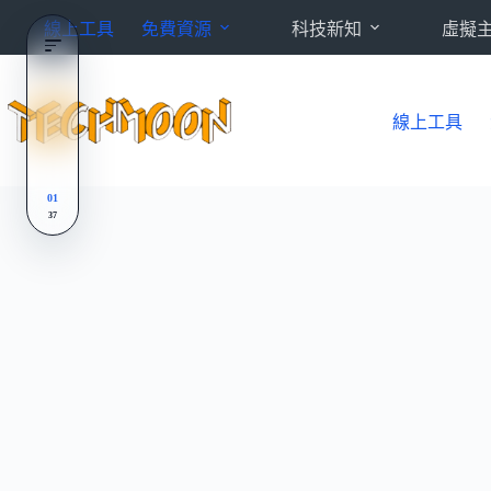
跳
線上工具
免費資源
科技新知
虛擬
至
主
要
內
線上工具
容
01
37