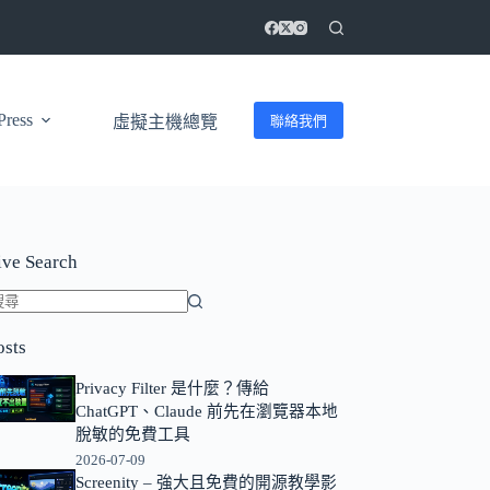
ress
聯絡我們
虛擬主機總覽
ive Search
找
osts
不
到
Privacy Filter 是什麼？傳給
符
ChatGPT、Claude 前先在瀏覽器本地
合
脫敏的免費工具
條
2026-07-09
Screenity – 強大且免費的開源教學影
件