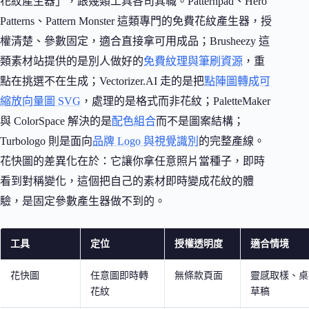
花紋產生器」，跟幾類工具各司其職。Patternpad、Hero
Patterns、Pattern Monster 這類專門的免費花紋產生器，授
權清楚、參數固定，適合直接拿可用成品；Brusheezy 這
類素材站提供的是別人做好的
免費紋理與筆刷資源
，重
點在挑選不在生成；Vectorizer.AI 走的是把
點陣圖轉成可
縮放向量圖 SVG
，處理的是格式而非花紋；PaletteMaker
與 ColorSpace 解決的是
配色組合
而不是圖案結構；
Turbologo 則是面向
品牌 Logo 與視覺識別
的完整產線。
花快圖的差異化在於：它讓你拿任意照片當種子，即時
看到對稱變化，這個把自己的素材即時變成花紋的體
驗，是固定參數產生器做不到的。
工具
定位
授權透明度
適合情境
花快圖
任意圖即時轉
無條款頁面
靈感取樣、桌
花紋
草稿