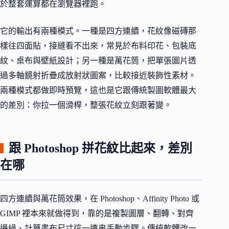
於整套運算都在瀏覽器裡跑。
它的輸出有兩種模式。一種是四方連續，花紋像磁磚那
樣往四面貼，接縫看不出來，常見於布料印花、包裝底
紋、桌布與壁紙設計；另一種是萬花筒，把單張圖片透
過多軸鏡射折疊成放射狀圖案，比較接近裝飾性素材。
兩種模式都做即時預覽，這也是它跟傳統製圖軟體最大
的差別：你拉一個滑桿，整張花紋立刻跟著變。
跟 Photoshop 拼花紋比起來，差別
在哪
四方連續與萬花筒效果，在 Photoshop、Affinity Photo 或
GIMP 裡本來就做得到，靠的是複製圖層、翻轉、對齊
邊緣、計算畫布尺寸這一連串手動步驟。傳統軟體改一