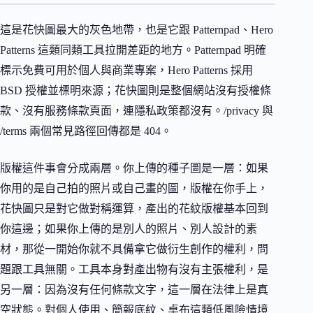
這是花快圖最大的灰色地帶，也是它跟 Patternpad、Hero
Patterns 這類同類工具拉開差距的地方。Patternpad 明確
標示免費可用於個人與商業專案，Hero Patterns 採用
BSD 授權並標明來源；花快圖則是整個網站沒有授權條
款、沒有服務條款頁面，連隱私政策都沒有。/privacy 與
/terms 兩個常見路徑回傳都是 404。
版權這件事會分成兩層。你上傳的種子圖是一層：如果
你用的是自己拍的照片或自己畫的圖，版權在你手上，
花快圖只是對它做對稱運算，產出的花紋版權基本回到
你這邊；如果你上傳的是別人的照片、別人設計的素
材，那從一開始你就不具備拿它做衍生創作的權利，問
題跟工具無關。工具本身對產出物有沒有主張權利，是
另一層：因為沒有任何條款文字，這一層在法律上是真
空狀態。對個人使用、簡報底紋、桌布這類低風險情境