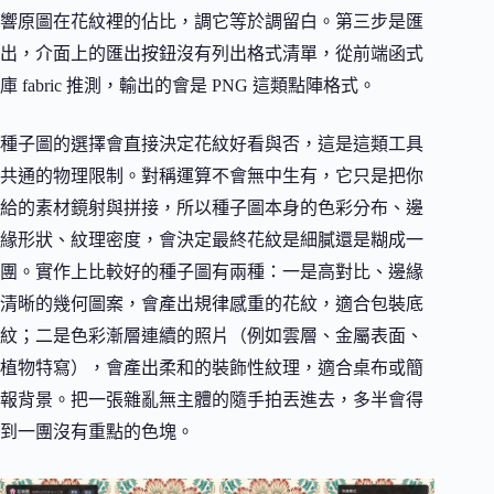
響原圖在花紋裡的佔比，調它等於調留白。第三步是匯
出，介面上的匯出按鈕沒有列出格式清單，從前端函式
庫 fabric 推測，輸出的會是 PNG 這類點陣格式。
種子圖的選擇會直接決定花紋好看與否，這是這類工具
共通的物理限制。對稱運算不會無中生有，它只是把你
給的素材鏡射與拼接，所以種子圖本身的色彩分布、邊
緣形狀、紋理密度，會決定最終花紋是細膩還是糊成一
團。實作上比較好的種子圖有兩種：一是高對比、邊緣
清晰的幾何圖案，會產出規律感重的花紋，適合包裝底
紋；二是色彩漸層連續的照片（例如雲層、金屬表面、
植物特寫），會產出柔和的裝飾性紋理，適合桌布或簡
報背景。把一張雜亂無主體的隨手拍丟進去，多半會得
到一團沒有重點的色塊。