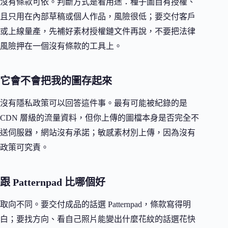
沒有條款可依。判斷方式是看用途：種子圖自有授權、
且只用在內部草稿或個人作品，風險很低；要交付客戶
或上線量產，先補好素材授權鏈文件再說，不要把法律
風險押在一個沒有條款的工具上。
它會不會把我的圖存起來
沒有隱私政策可以回答這件事。最有可能被紀錄的是
CDN 層級的流量資料，但你上傳的圖檔本身是否完全不
送伺服器，網站沒有承諾；敏感素材別上傳，因為沒有
政策可究責。
跟 Patternpad 比哪個好
取向不同。要交付成品的話選 Patternpad，條款寫得明
白；要找方向、看自己照片能變出什麼花紋的話選花快