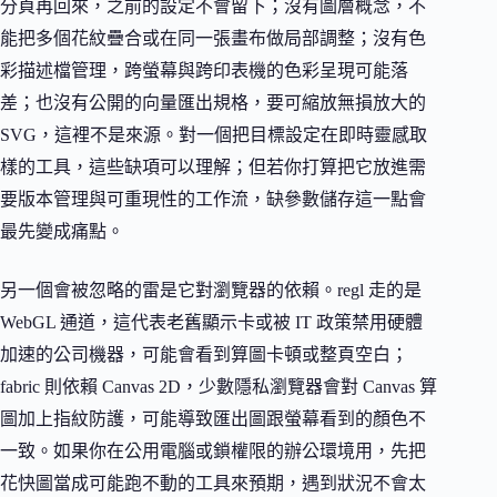
分頁再回來，之前的設定不會留下；沒有圖層概念，不
能把多個花紋疊合或在同一張畫布做局部調整；沒有色
彩描述檔管理，跨螢幕與跨印表機的色彩呈現可能落
差；也沒有公開的向量匯出規格，要可縮放無損放大的
SVG，這裡不是來源。對一個把目標設定在即時靈感取
樣的工具，這些缺項可以理解；但若你打算把它放進需
要版本管理與可重現性的工作流，缺參數儲存這一點會
最先變成痛點。
另一個會被忽略的雷是它對瀏覽器的依賴。regl 走的是
WebGL 通道，這代表老舊顯示卡或被 IT 政策禁用硬體
加速的公司機器，可能會看到算圖卡頓或整頁空白；
fabric 則依賴 Canvas 2D，少數隱私瀏覽器會對 Canvas 算
圖加上指紋防護，可能導致匯出圖跟螢幕看到的顏色不
一致。如果你在公用電腦或鎖權限的辦公環境用，先把
花快圖當成可能跑不動的工具來預期，遇到狀況不會太