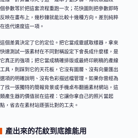
個參數等於把這套流程重跑一次；花快圖則把參數即時
反映在畫布上，幾秒鐘就能比較十幾種方向。差別純粹
在迭代速度這一項。
這個差異決定了它的定位。把它當成靈感取樣器，拿來
快速測試一張素材在不同對稱設定下會長成什麼樣，是
它真正的強項；把它當成精確排版或最終印刷稿的產線
工具，則踩到它的天花板，它沒有圖層、沒有向量匯出
選項的明確說明、沒有色彩描述檔管理。如果你曾經為
了找一張獨特的簡報背景或手機桌布翻遍素材網站，這
類產生器的價值就在這裡：它讓你拿自己的照片當起
點，省去在素材站逐張比對的工夫。
產出來的花紋到底誰能用