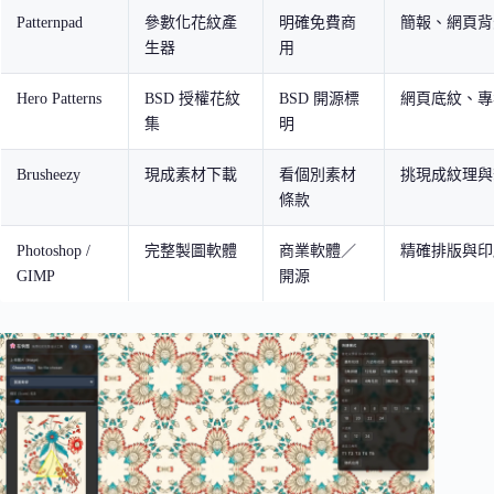
Patternpad
參數化花紋產
明確免費商
簡報、網頁背
生器
用
Hero Patterns
BSD 授權花紋
BSD 開源標
網頁底紋、專
集
明
Brusheezy
現成素材下載
看個別素材
挑現成紋理與
條款
Photoshop /
完整製圖軟體
商業軟體／
精確排版與印
GIMP
開源