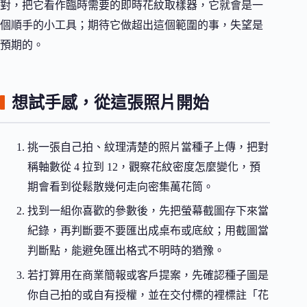
對，把它看作臨時需要的即時花紋取樣器，它就會是一
個順手的小工具；期待它做超出這個範圍的事，失望是
預期的。
想試手感，從這張照片開始
挑一張自己拍、紋理清楚的照片當種子上傳，把對
稱軸數從 4 拉到 12，觀察花紋密度怎麼變化，預
期會看到從鬆散幾何走向密集萬花筒。
找到一組你喜歡的參數後，先把螢幕截圖存下來當
紀錄，再判斷要不要匯出成桌布或底紋；用截圖當
判斷點，能避免匯出格式不明時的猶豫。
若打算用在商業簡報或客戶提案，先確認種子圖是
你自己拍的或自有授權，並在交付標的裡標註「花