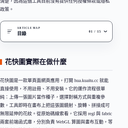
清楚，因為這個工具目前沒有提供任何授權條款或隱私
政策。
ARTICLE MAP
01
/
15
目錄
花快圖實際在做什麼
花快圖是一款單頁面網頁應用，打開 hua.kuaitu.cc 就能
直接使用，不用註冊、不用安裝。它的運作流程很單
純：上傳一張圖片當作種子，選擇對稱方式與重複參
數，工具即時在畫布上把這張圖鏡射、旋轉、拼接成可
無限延伸的花紋。從原始碼線索看，它採用 regl 與 fabric
兩套前端函式庫，分別負責 WebGL 算圖與畫布互動，等