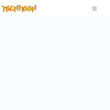
跳
至
主
要
內
容