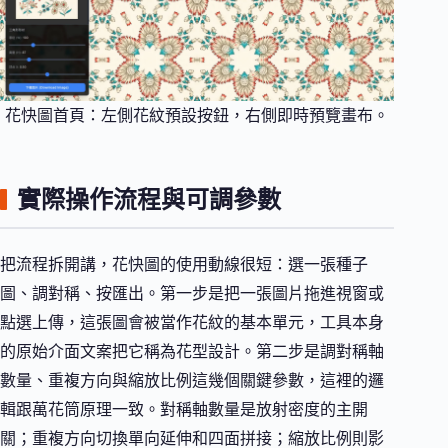
花快圖首頁：左側花紋預設按鈕，右側即時預覽畫布。
實際操作流程與可調參數
把流程拆開講，花快圖的使用動線很短：選一張種子
圖、調對稱、按匯出。第一步是把一張圖片拖進視窗或
點選上傳，這張圖會被當作花紋的基本單元，工具本身
的原始介面文案把它稱為花型設計。第二步是調對稱軸
數量、重複方向與縮放比例這幾個關鍵參數，這裡的邏
輯跟萬花筒原理一致。對稱軸數量是放射密度的主開
關；重複方向切換單向延伸和四面拼接；縮放比例則影