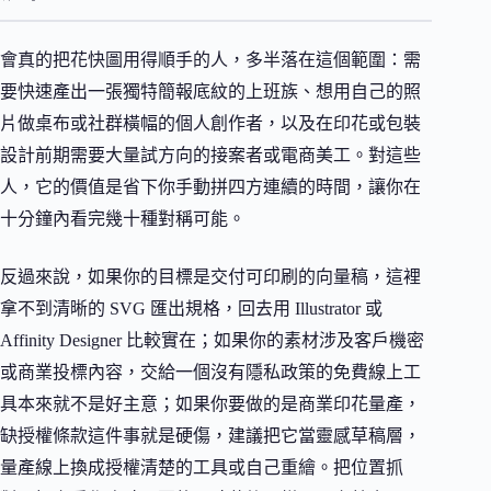
會真的把花快圖用得順手的人，多半落在這個範圍：需
要快速產出一張獨特簡報底紋的上班族、想用自己的照
片做桌布或社群橫幅的個人創作者，以及在印花或包裝
設計前期需要大量試方向的接案者或電商美工。對這些
人，它的價值是省下你手動拼四方連續的時間，讓你在
十分鐘內看完幾十種對稱可能。
反過來說，如果你的目標是交付可印刷的向量稿，這裡
拿不到清晰的 SVG 匯出規格，回去用 Illustrator 或
Affinity Designer 比較實在；如果你的素材涉及客戶機密
或商業投標內容，交給一個沒有隱私政策的免費線上工
具本來就不是好主意；如果你要做的是商業印花量產，
缺授權條款這件事就是硬傷，建議把它當靈感草稿層，
量產線上換成授權清楚的工具或自己重繪。把位置抓