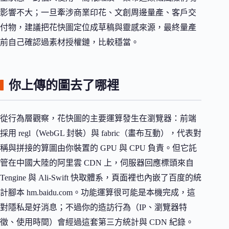
影響不大；一旦牽涉商業印花、文創周邊量產、客戶交
付物，建議把花快圖定位成草稿與靈感來源，最終量產
前自己確認過素材授權鏈，比較穩當。
你上傳的圖去了哪裡
從行為層觀察，花快圖的主要運算發生在瀏覽器：前端
採用 regl（WebGL 封裝）與 fabric（畫布互動），代表對
稱與拼接的算圖由你裝置的 GPU 與 CPU 負責。但它託
管在中國大陸的阿里雲 CDN 上，伺服器回應標頭來自
Tengine 與 Ali-Swift 快取體系，頁面裡也內嵌了百度的統
計腳本 hm.baidu.com。功能運算很可能是本機完成，這
對隱私是好消息；不過你的造訪行為（IP、瀏覽器特
徵、使用時間）會經過這套第三方統計與 CDN 紀錄。