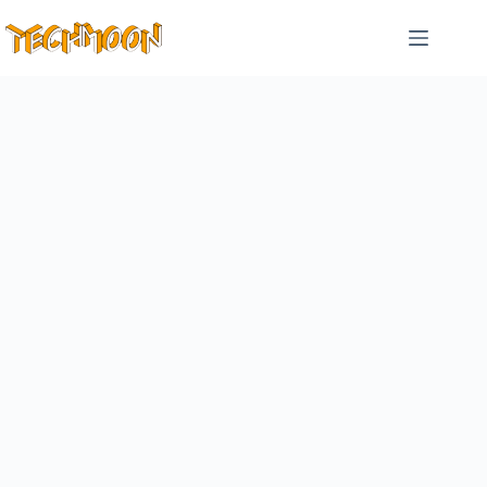
跳
至
主
要
內
容