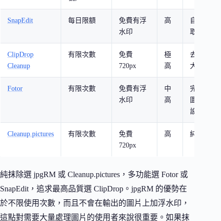
SnapEdit
每日限額
免費有浮
高
自動選
水印
取、去背
ClipDrop
有限次數
免費
極
去背、放
Cleanup
720px
高
大、打光
Fotor
有限次數
免費有浮
中
完整修
水印
高
圖、範本
設計
Cleanup.pictures
有限次數
免費
高
純抹除
720px
純抹除選 jpgRM 或 Cleanup.pictures，多功能選 Fotor 或
SnapEdit，追求最高品質選 ClipDrop。jpgRM 的優勢在
於不限使用次數，而且不會在輸出的圖片上加浮水印，
這點對需要大量處理圖片的使用者來說很重要。如果抹