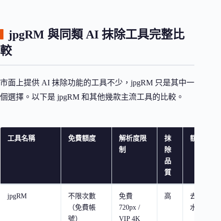
jpgRM 與同類 AI 抹除工具完整比
較
市面上提供 AI 抹除功能的工具不少，jpgRM 只是其中一
個選擇。以下是 jpgRM 和其他幾款主流工具的比較。
工具名稱
免費額度
解析度限
抹
額外功能
制
除
品
質
jpgRM
不限次數
免費
高
去背、浮
（免費帳
720px /
水印移除
號）
VIP 4K