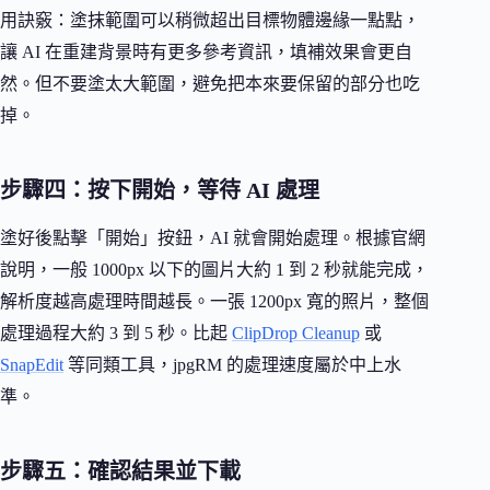
用訣竅：塗抹範圍可以稍微超出目標物體邊緣一點點，
讓 AI 在重建背景時有更多參考資訊，填補效果會更自
然。但不要塗太大範圍，避免把本來要保留的部分也吃
掉。
步驟四：按下開始，等待 AI 處理
塗好後點擊「開始」按鈕，AI 就會開始處理。根據官網
說明，一般 1000px 以下的圖片大約 1 到 2 秒就能完成，
解析度越高處理時間越長。一張 1200px 寬的照片，整個
處理過程大約 3 到 5 秒。比起
ClipDrop Cleanup
或
SnapEdit
等同類工具，jpgRM 的處理速度屬於中上水
準。
步驟五：確認結果並下載