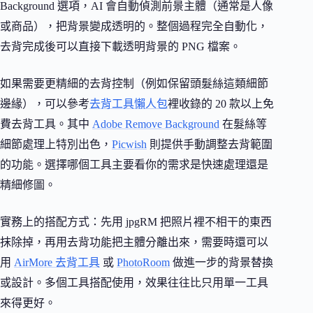
Background 選項，AI 會自動偵測前景主體（通常是人像
或商品），把背景變成透明的。整個過程完全自動化，
去背完成後可以直接下載透明背景的 PNG 檔案。
如果需要更精細的去背控制（例如保留頭髮絲這類細節
邊緣），可以參考
去背工具懶人包
裡收錄的 20 款以上免
費去背工具。其中
Adobe Remove Background
在髮絲等
細節處理上特別出色，
Picwish
則提供手動調整去背範圍
的功能。選擇哪個工具主要看你的需求是快速處理還是
精細修圖。
實務上的搭配方式：先用 jpgRM 把照片裡不相干的東西
抹除掉，再用去背功能把主體分離出來，需要時還可以
用
AirMore 去背工具
或
PhotoRoom
做進一步的背景替換
或設計。多個工具搭配使用，效果往往比只用單一工具
來得更好。