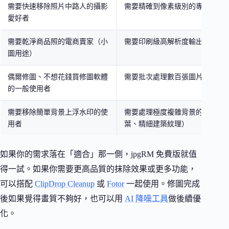
需要快速移除照片中路人的攝影
需要精確到像素級別的專業修圖
愛好者
需要乾淨商品照的電商賣家（小
需要印刷級高解析度輸出且不願
圖用途）
偶爾修圖、不想花錢買修圖軟體
需要批次處理數百張圖片的專業
的一般使用者
需要移除簡單背景上浮水印的使
需要處理極度複雜背景的場景（
用者
葉、精細建築紋理）
如果你的需求落在「適合」那一側，jpgRM 免費版就值
得一試。如果你需要更高品質的抹除效果或更多功能，
可以搭配
ClipDrop Cleanup
或
Fotor
一起使用。修圖完成
後如果覺得畫質不夠好，也可以用
AI 降噪工具
做後續優
化。