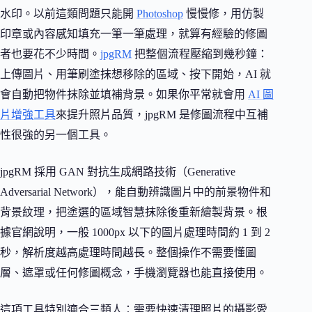
水印。以前這類問題只能開
Photoshop
慢慢修，用仿製
印章或內容感知填充一筆一筆處理，就算有經驗的修圖
者也要花不少時間。
jpgRM
把整個流程壓縮到幾秒鐘：
上傳圖片、用筆刷塗抹想移除的區域、按下開始，AI 就
會自動把物件抹除並填補背景。如果你平常就會用
AI 圖
片增強工具
來提升照片品質，jpgRM 是修圖流程中互補
性很強的另一個工具。
jpgRM 採用 GAN 對抗生成網路技術（Generative
Adversarial Network），能自動辨識圖片中的前景物件和
背景紋理，把塗選的區域智慧抹除後重新繪製背景。根
據官網說明，一般 1000px 以下的圖片處理時間約 1 到 2
秒，解析度越高處理時間越長。整個操作不需要懂圖
層、遮罩或任何修圖概念，手機瀏覽器也能直接使用。
這項工具特別適合三類人：需要快速清理照片的攝影愛